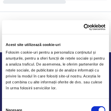
Acest site utilizează cookie-uri
Folosim cookie-uri pentru a personaliza conținutul și
anunțurile, pentru a oferi funcții de rețele sociale și pentru
Program de lucru
a analiza traficul. De asemenea, le oferim partenerilor de
rețele sociale, de publicitate și de analize informații cu
Luni - Vineri: 09:00-18:00
privire la modul în care folosiți site-ul nostru. Aceștia le
Sambata - Duminica: 10:00-14:00
pot combina cu alte informații oferite de dvs. sau culese
în urma folosirii serviciilor lor.
Selecția
AutoDE Odaii
Necesare