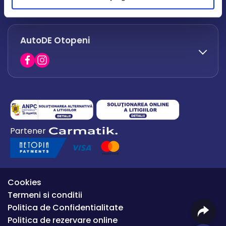
office.afumati@autode.ro
AutoDE Otopeni
0730 063 852
0730 063 851
office.bacau@autode.ro
0754 649 360
Partener
office.premium@autode.ro
Cookies
Termeni si conditii
Politica de Confidentialitate
Politica de rezervare online