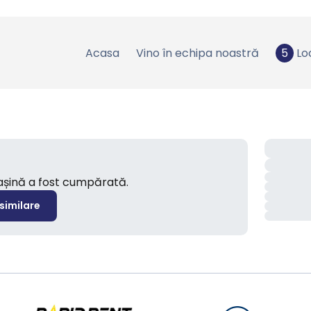
Acasa
Vino în echipa noastră
5
Lo
mașină a fost cumpărată.
 similare