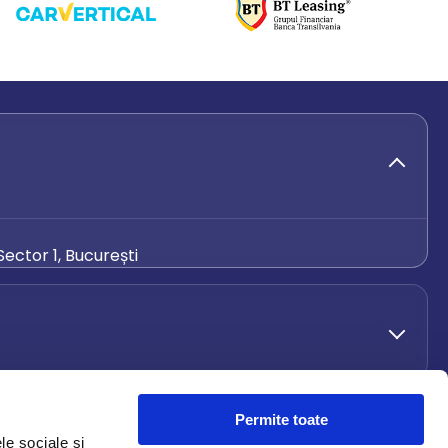
ector 1, București
de.ro
Permite toate
le sociale și