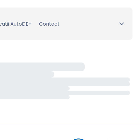
catii AutoDE
Contact