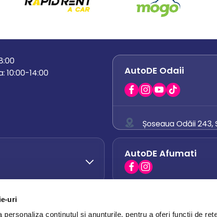
18:00
AutoDE Odaii
: 10:00-14:00
Șoseaua Odăii 243, S
0758 671 921
AutoDE Afumati
0742 444 194
office.odaii@auto
ie-uri
AutoDE Otopeni
0751 628 054
personaliza conținutul și anunțurile, pentru a oferi funcții de rețe