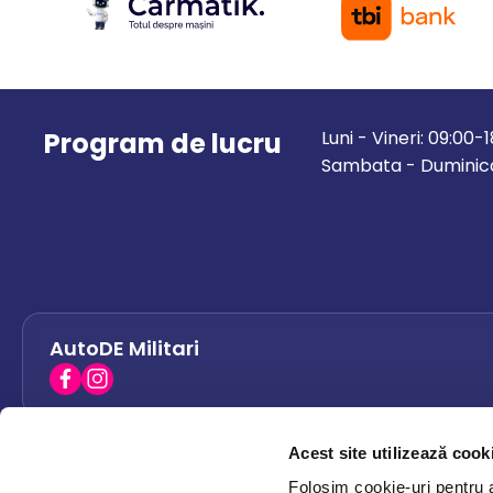
Program de lucru
Luni - Vineri: 09:00-
Sambata - Duminica
AutoDE Militari
Acest site utilizează cook
AutoDE Bacau
0758 338 428
Folosim cookie-uri pentru a 