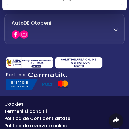
office.afumati@autode.ro
AutoDE Otopeni
0730 063 852
0730 063 851
office.bacau@autode.ro
0754 649 360
Partener
office.premium@autode.ro
Cookies
Termeni si conditii
Politica de Confidentialitate
Politica de rezervare online