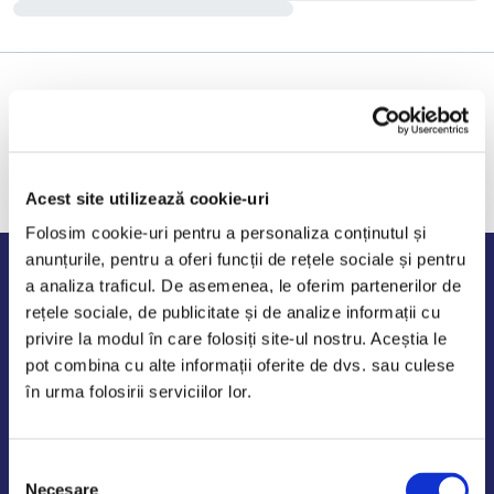
Acest site utilizează cookie-uri
Folosim cookie-uri pentru a personaliza conținutul și
anunțurile, pentru a oferi funcții de rețele sociale și pentru
Program de lucru
a analiza traficul. De asemenea, le oferim partenerilor de
rețele sociale, de publicitate și de analize informații cu
Luni - Vineri: 09:00-18:00
privire la modul în care folosiți site-ul nostru. Aceștia le
Sambata - Duminica: 10:00-14:00
pot combina cu alte informații oferite de dvs. sau culese
în urma folosirii serviciilor lor.
Selecția
AutoDE Odaii
Necesare