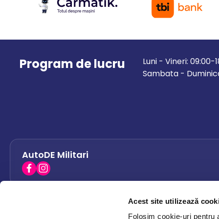
Program de lucru
Luni - Vineri: 09:00-
Sambata - Duminica
AutoDE Militari
Acest site utilizează cook
AutoDE Bacau
0758 338 428
Folosim cookie-uri pentru a 