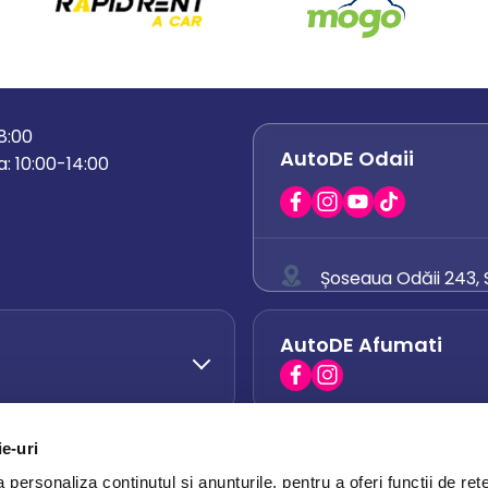
18:00
AutoDE Odaii
: 10:00-14:00
Șoseaua Odăii 243, S
0758 671 921
AutoDE Afumati
0742 444 194
office.odaii@auto
ie-uri
AutoDE Otopeni
0751 628 054
personaliza conținutul și anunțurile, pentru a oferi funcții de rețe