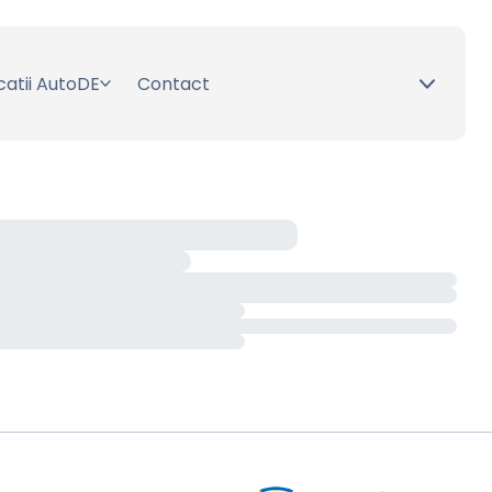
catii AutoDE
Contact