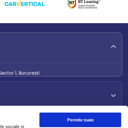
ector 1, București
de.ro
Permite toate
le sociale și