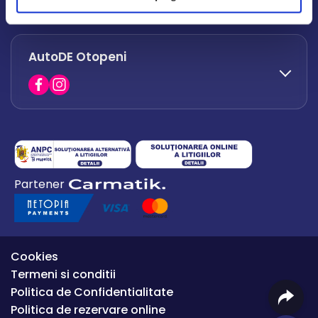
office.afumati@autode.ro
AutoDE Otopeni
0730 063 852
0730 063 851
office.bacau@autode.ro
0754 649 360
Partener
office.premium@autode.ro
Cookies
Termeni si conditii
Politica de Confidentialitate
Politica de rezervare online