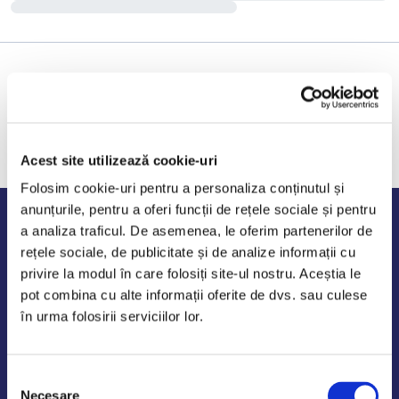
Acest site utilizează cookie-uri
Folosim cookie-uri pentru a personaliza conținutul și
anunțurile, pentru a oferi funcții de rețele sociale și pentru
Program de lucru
a analiza traficul. De asemenea, le oferim partenerilor de
rețele sociale, de publicitate și de analize informații cu
Luni - Vineri: 09:00-18:00
privire la modul în care folosiți site-ul nostru. Aceștia le
Sambata - Duminica: 10:00-14:00
pot combina cu alte informații oferite de dvs. sau culese
în urma folosirii serviciilor lor.
Selecția
AutoDE Odaii
Necesare