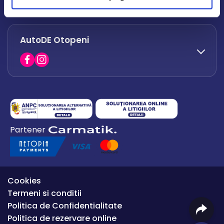
office.afumati@autode.ro
AutoDE Otopeni
0730 063 852
0730 063 851
office.bacau@autode.ro
0754 649 360
Partener
office.premium@autode.ro
Cookies
Termeni si conditii
Politica de Confidentialitate
Politica de rezervare online