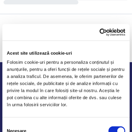
Acest site utilizează cookie-uri
Folosim cookie-uri pentru a personaliza conținutul și
anunțurile, pentru a oferi funcții de rețele sociale și pentru
Program de lucru
a analiza traficul. De asemenea, le oferim partenerilor de
rețele sociale, de publicitate și de analize informații cu
Luni - Vineri: 09:00-18:00
privire la modul în care folosiți site-ul nostru. Aceștia le
Sambata - Duminica: 10:00-14:00
pot combina cu alte informații oferite de dvs. sau culese
în urma folosirii serviciilor lor.
Selecția
AutoDE Odaii
Necesare