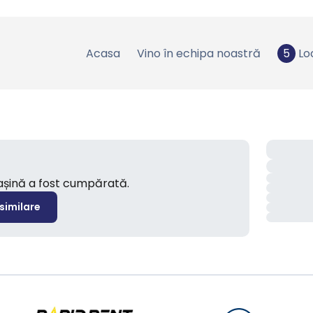
Acasa
Vino în echipa noastră
5
Lo
mașină a fost cumpărată.
 similare