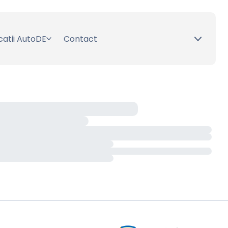
catii AutoDE
Contact