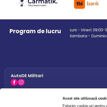
Program de lucru
Luni - Vineri: 09:00-
Sambata - Duminica
AutoDE Militari
Acest site utilizează cook
AutoDE Bacau
0758 338 428
Folosim cookie-uri pentru a 