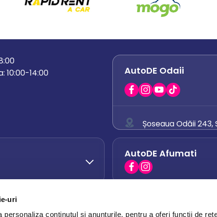
18:00
AutoDE Odaii
: 10:00-14:00
Șoseaua Odăii 243, S
0758 671 921
AutoDE Afumati
0742 444 194
office.odaii@auto
ie-uri
AutoDE Otopeni
0751 628 054
personaliza conținutul și anunțurile, pentru a oferi funcții de rețe