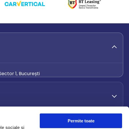
ector 1, București
de.ro
Permite toate
le sociale și