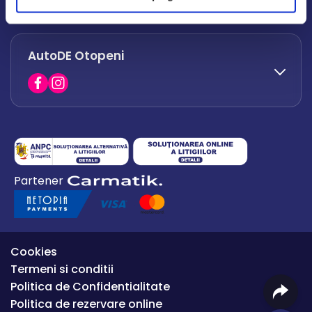
office.afumati@autode.ro
AutoDE Otopeni
0730 063 852
0730 063 851
office.bacau@autode.ro
0754 649 360
Partener
office.premium@autode.ro
Cookies
Termeni si conditii
Politica de Confidentialitate
Politica de rezervare online