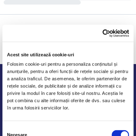
Acest site utilizează cookie-uri
Folosim cookie-uri pentru a personaliza conținutul și
anunțurile, pentru a oferi funcții de rețele sociale și pentru
Program de lucru
a analiza traficul. De asemenea, le oferim partenerilor de
rețele sociale, de publicitate și de analize informații cu
Luni - Vineri: 09:00-18:00
privire la modul în care folosiți site-ul nostru. Aceștia le
Sambata - Duminica: 10:00-14:00
pot combina cu alte informații oferite de dvs. sau culese
în urma folosirii serviciilor lor.
Selecția
AutoDE Odaii
Necesare