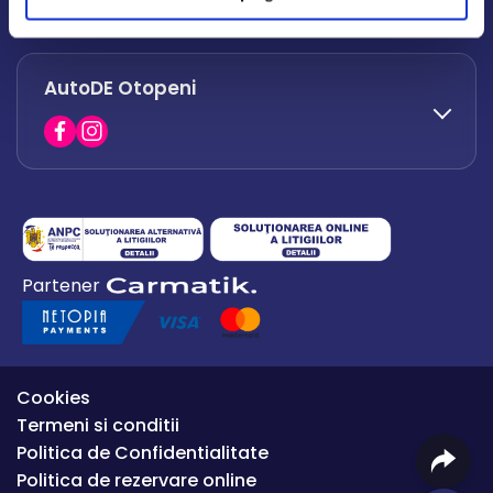
office.afumati@autode.ro
AutoDE Otopeni
0730 063 852
0730 063 851
office.bacau@autode.ro
0754 649 360
Partener
office.premium@autode.ro
Cookies
Termeni si conditii
Politica de Confidentialitate
Politica de rezervare online