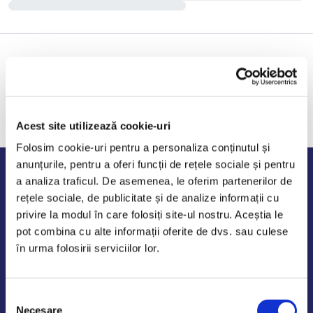
Acest site utilizează cookie-uri
Folosim cookie-uri pentru a personaliza conținutul și
anunțurile, pentru a oferi funcții de rețele sociale și pentru
Program de lucru
a analiza traficul. De asemenea, le oferim partenerilor de
rețele sociale, de publicitate și de analize informații cu
Luni - Vineri: 09:00-18:00
privire la modul în care folosiți site-ul nostru. Aceștia le
Sambata - Duminica: 10:00-14:00
pot combina cu alte informații oferite de dvs. sau culese
în urma folosirii serviciilor lor.
Selecția
AutoDE Odaii
Necesare