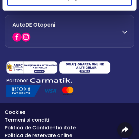
office.afumati@autode.ro
AutoDE Otopeni
0730 063 852
0730 063 851
office.bacau@autode.ro
0754 649 360
Partener
office.premium@autode.ro
Cookies
Termeni si conditii
Politica de Confidentialitate
Politica de rezervare online