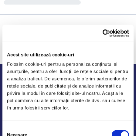
Acest site utilizează cookie-uri
Folosim cookie-uri pentru a personaliza conținutul și
anunțurile, pentru a oferi funcții de rețele sociale și pentru
Program de lucru
a analiza traficul. De asemenea, le oferim partenerilor de
rețele sociale, de publicitate și de analize informații cu
Luni - Vineri: 09:00-18:00
privire la modul în care folosiți site-ul nostru. Aceștia le
Sambata - Duminica: 10:00-14:00
pot combina cu alte informații oferite de dvs. sau culese
în urma folosirii serviciilor lor.
Selecția
AutoDE Odaii
Necesare