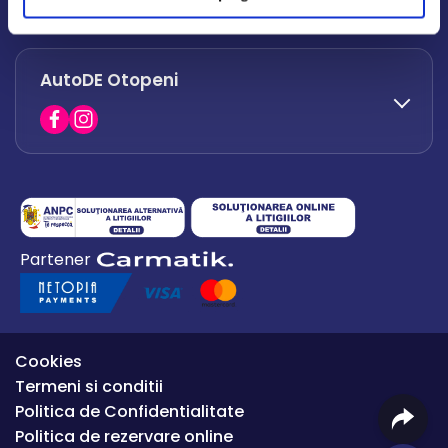
office.afumati@autode.ro
AutoDE Otopeni
0730 063 852
0730 063 851
office.bacau@autode.ro
0754 649 360
Partener
office.premium@autode.ro
Cookies
Termeni si conditii
Politica de Confidentialitate
Politica de rezervare online