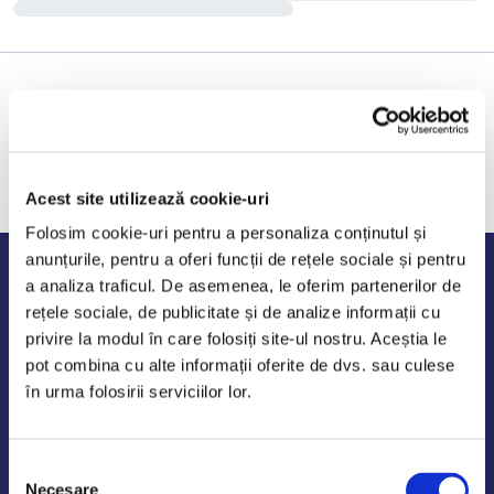
Acest site utilizează cookie-uri
Folosim cookie-uri pentru a personaliza conținutul și
anunțurile, pentru a oferi funcții de rețele sociale și pentru
Program de lucru
a analiza traficul. De asemenea, le oferim partenerilor de
rețele sociale, de publicitate și de analize informații cu
Luni - Vineri: 09:00-18:00
privire la modul în care folosiți site-ul nostru. Aceștia le
Sambata - Duminica: 10:00-14:00
pot combina cu alte informații oferite de dvs. sau culese
în urma folosirii serviciilor lor.
Selecția
AutoDE Odaii
Necesare