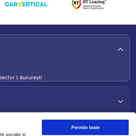
ector 1, București
de.ro
Permite toate
le sociale și