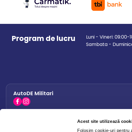
Program de lucru
Luni - Vineri: 09:00-
Sambata - Duminica
AutoDE Militari
Acest site utilizează cook
AutoDE Bacau
0758 338 428
Folosim cookie-uri pentru a 