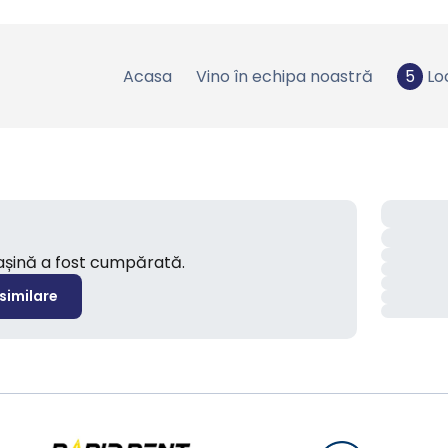
Acasa
Vino în echipa noastră
5
Lo
mașină a fost cumpărată.
 similare