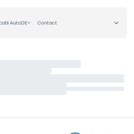
catii AutoDE
Contact