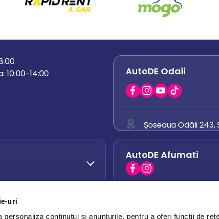
18:00
AutoDE Odaii
: 10:00-14:00
Șoseaua Odăii 243, S
0758 671 921
AutoDE Afumati
0742 444 194
office.odaii@auto
ie-uri
AutoDE Otopeni
0751 628 054
personaliza conținutul și anunțurile, pentru a oferi funcții de rețe