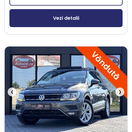
Vezi detalii
Vândută
❮
❯