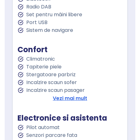
Radio DAB
Set pentru mâini libere
Port USB
Sistem de navigare
Confort
Climatronic
Tapiterie piele
Stergatoare parbriz
Incalzire scaun sofer
Incalzire scaun pasager
Cotiera
Vezi mai mult
Cotiera spate
Volan de piele
Electronice si asistenta
Volan cu comenzi
Pilot automat
Keyless go
Senzori parcare fata
Pornire motor Keyless