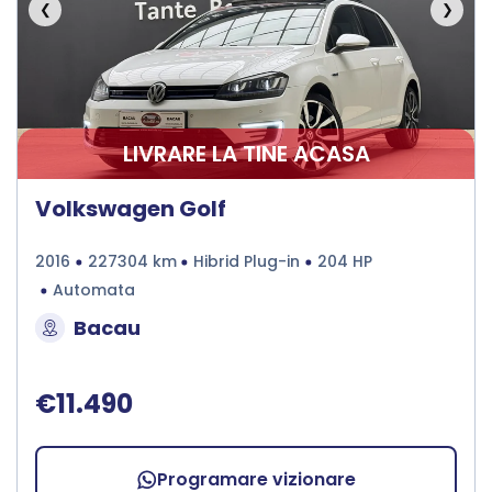
❮
❯
LIVRARE LA TINE ACASA
Volkswagen Golf
2016
227304 km
Hibrid Plug-in
204 HP
Automata
Bacau
€11.490
Programare vizionare