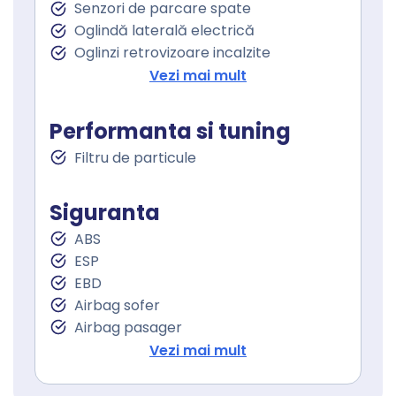
Senzori de parcare spate
Senzor ploaie
Oglindă laterală electrică
Geamuri fata electrice
Oglinzi retrovizoare incalzite
Geamuri spate electrice
Oglinzi exterioare rabatabile electric
Vezi mai mult
Asistenta la franare
Controlul tractiunii
Performanta si tuning
Asistent staionare in rampa
Filtru de particule
Lumini de zi
Lumini de zi LED
Stopuri LED
Siguranta
Sistem Start Stop
ABS
Senzori presiune roti
ESP
Frana parcare electrica
EBD
Servodirecţie
Airbag sofer
Airbag pasager
Isofix (puncte de prindere a scaunului
Vezi mai mult
pentru copii)