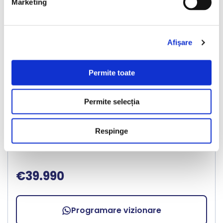
Marketing
Afişare
LIVRARE LA TINE ACASA
Permite toate
Porsche Cayenne
Permite selecția
2017
213500 km
Benzina
440 HP
Automata
4x4
Respinge
Bucuresti Odaii
€39.990
Programare vizionare