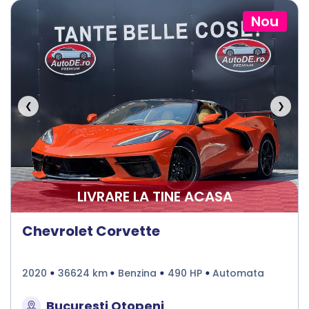
Nou
❮
❯
LIVRARE LA TINE ACASA
Chevrolet Corvette
2020
36624 km
Benzina
490 HP
Automata
Bucuresti Otopeni