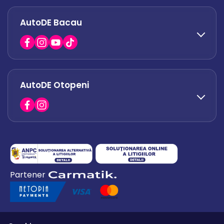
AutoDE Bacau
0751 628 054
office.afumati@autode.ro
AutoDE Otopeni
0730 063 852
0730 063 851
office.bacau@autode.ro
0754 649 360
Partener
office.premium@autode.ro