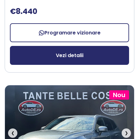
€8.440
Programare vizionare
Vezi detalii
Nou
❮
❯