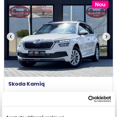
Nou
❮
❯
Skoda Kamiq
2019
197114 km
Diesel
116 HP
Manuala
Bucuresti Afumati