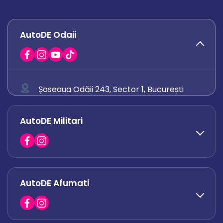
AutoDE Odaii
Șoseaua Odăii 243, Sector 1, București
0758 671 921
AutoDE Militari
0742 444 194
office.odaii@autode.ro
AutoDE Afumati
0758 338 428
office.militari@autode.ro