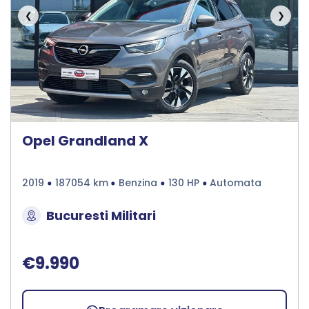
❮
❯
Opel Grandland X
2019
187054 km
Benzina
130 HP
Automata
Bucuresti Militari
€9.990