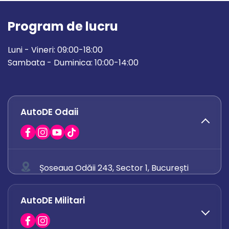
Program de lucru
Luni - Vineri: 09:00-18:00
Sambata - Duminica: 10:00-14:00
AutoDE Odaii
Șoseaua Odăii 243, Sector 1, București
0758 671 921
AutoDE Militari
0742 444 194
office.odaii@autode.ro