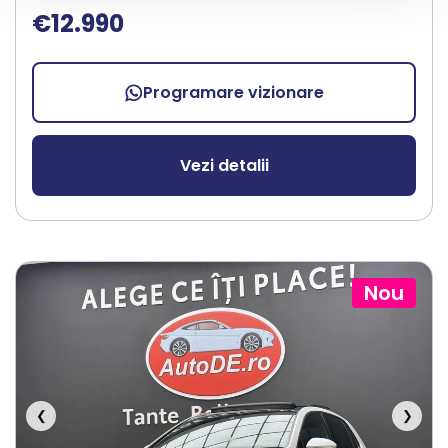
€12.990
Programare vizionare
Vezi detalii
Nou
❮
❯