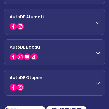
AutoDE Afumati
0758 338 428
office.militari@autode.ro
AutoDE Bacau
0751 628 054
office.afumati@autode.ro
AutoDE Otopeni
0730 063 852
0730 063 851
office.bacau@autode.ro