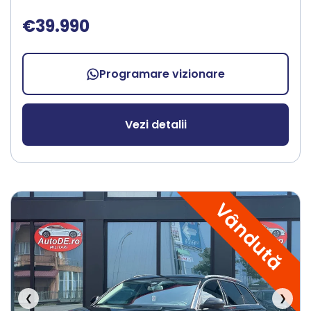
€39.990
Programare vizionare
Vezi detalii
Vândută
❮
❯