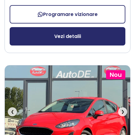
Programare vizionare
Vezi detalii
Nou
❮
❯