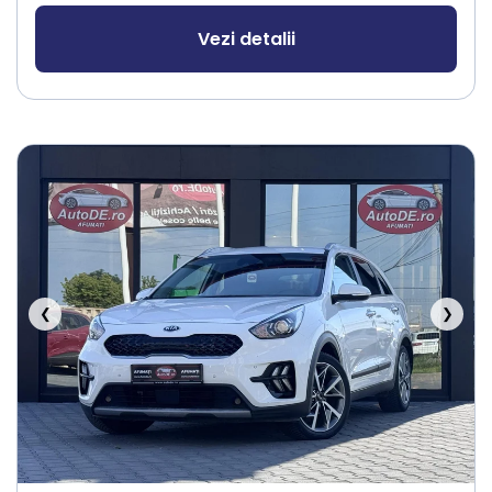
Vezi detalii
❮
❯