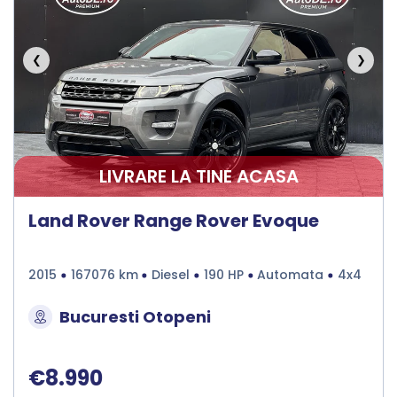
❮
❯
LIVRARE LA TINE ACASA
Land Rover Range Rover Evoque
2015
167076 km
Diesel
190 HP
Automata
4x4
Bucuresti Otopeni
€8.990