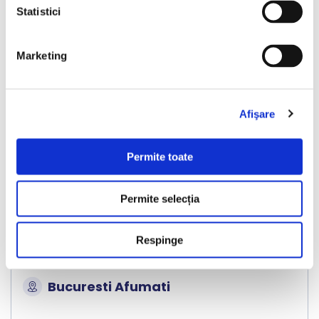
Vândută
Statistici
Marketing
❮
❯
Afişare
Permite toate
Permite selecția
Volkswagen Tiguan
Respinge
2017
199229 km
Diesel
150 HP
Automata
4x4
Bucuresti Afumati