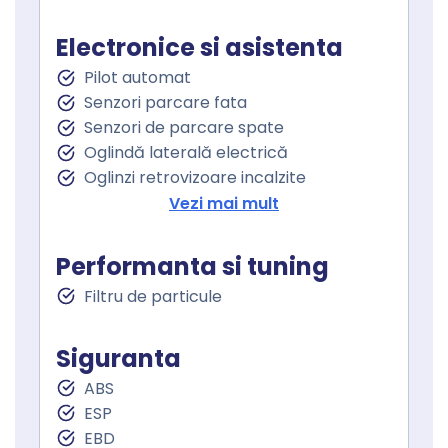
Volan cu comenzi
Keyless go
Electronice si asistenta
Pornire motor Keyless
Pilot automat
Senzor ploaie
Senzori parcare fata
Geamuri fata electrice
Senzori de parcare spate
Geamuri spate electrice
Oglindă laterală electrică
Geamuri cu tenta
Oglinzi retrovizoare incalzite
Oglinzi exterioare rabatabile electric
Vezi mai mult
Asistenta la franare
Controlul tractiunii
Performanta si tuning
Asistent staionare in rampa
Filtru de particule
Lumini de zi
Lumini de zi LED
Stopuri LED
Siguranta
Sistem Start Stop
ABS
Senzori presiune roti
ESP
Frana parcare electrica
EBD