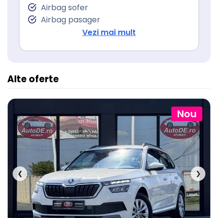
Servodirecţie
Airbag sofer
Airbag pasager
Isofix (puncte de prindere a scaunului
Vezi mai mult
pentru copii)
Alte oferte
Nou
❮
❯