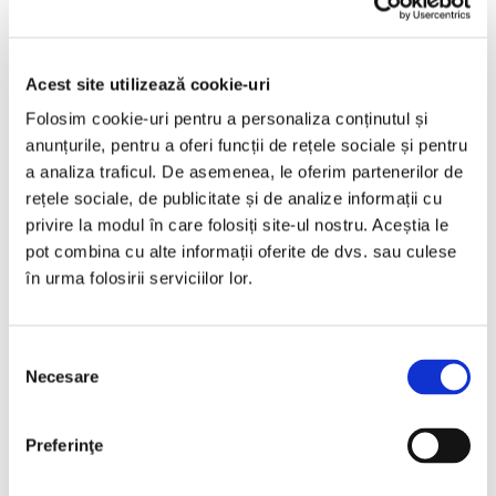
2013
201993 km
Diesel
180 HP
Automata
Acest site utilizează cookie-uri
Bucuresti Militari
Folosim cookie-uri pentru a personaliza conținutul și
anunțurile, pentru a oferi funcții de rețele sociale și pentru
a analiza traficul. De asemenea, le oferim partenerilor de
€8.440
rețele sociale, de publicitate și de analize informații cu
privire la modul în care folosiți site-ul nostru. Aceștia le
pot combina cu alte informații oferite de dvs. sau culese
Programare vizionare
în urma folosirii serviciilor lor.
Vezi detalii
Selecția
Necesare
consimțământului
Preferinţe