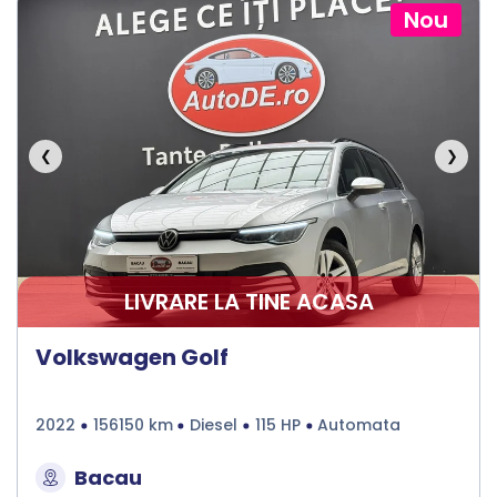
Nou
❮
❯
LIVRARE LA TINE ACASA
Volkswagen Golf
2022
156150 km
Diesel
115 HP
Automata
Bacau