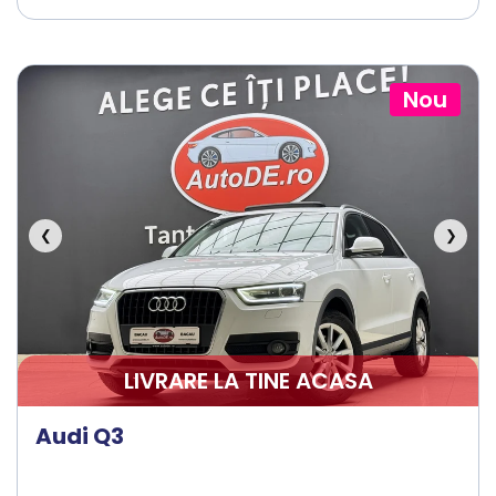
Nou
❮
❯
LIVRARE LA TINE ACASA
Audi Q3