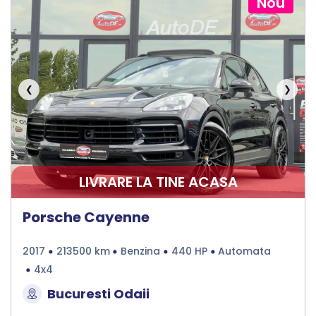
Nou
❮
❯
LIVRARE LA TINE ACASA
Porsche Cayenne
2017
213500 km
Benzina
440 HP
Automata
4x4
Bucuresti Odaii