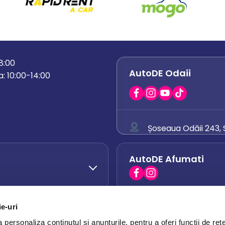
18:00
AutoDE Odaii
: 10:00-14:00
Șoseaua Odăii 243, S
0758 671 921
AutoDE Afumati
0742 444 194
office.odaii@auto
ie-uri
AutoDE Otopeni
0751 628 054
personaliza conținutul și anunțurile, pentru a oferi funcții de rețe