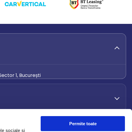
ector 1, București
de.ro
Permite toate
le sociale și