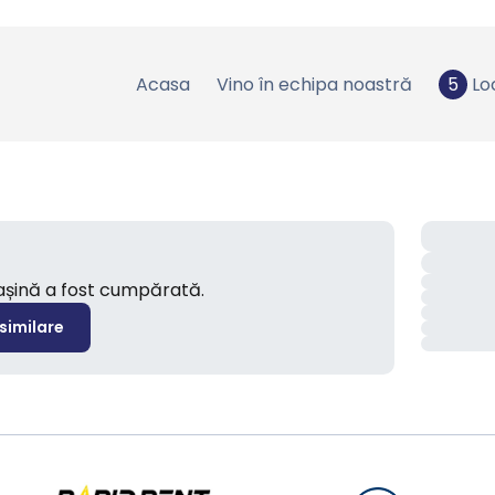
Acasa
Vino în echipa noastră
5
Lo
mașină a fost cumpărată.
 similare