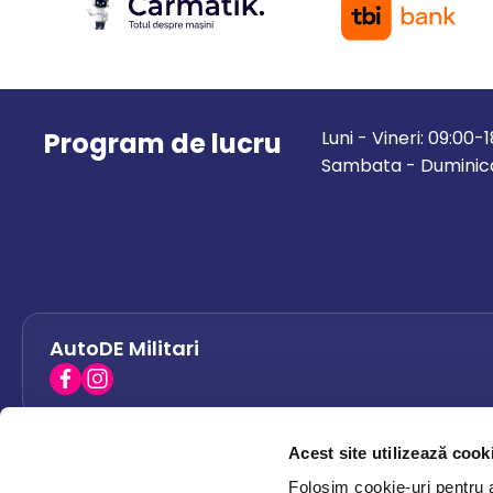
Program de lucru
Luni - Vineri: 09:00-
Sambata - Duminica
AutoDE Militari
Acest site utilizează cook
AutoDE Bacau
0758 338 428
Folosim cookie-uri pentru a 