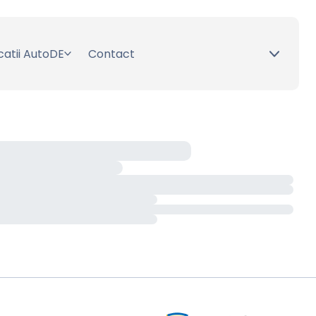
catii AutoDE
Contact