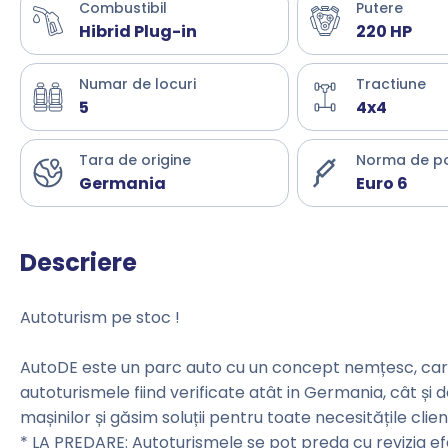
Combustibil
Putere
Hibrid Plug-in
220 HP
Numar de locuri
Tractiune
5
4x4
Tara de origine
Norma de p
Germania
Euro 6
Descriere
Autoturism pe stoc !
AutoDE este un parc auto cu un concept nemțesc, care 
autoturismele fiind verificate atât in Germania, cât și 
mașinilor și găsim soluții pentru toate necesitățile clienț
* LA PREDARE: Autoturismele se pot preda cu revizia e