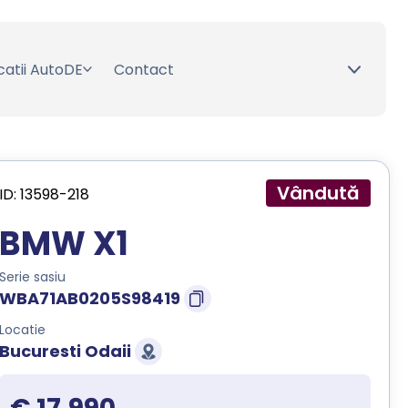
catii AutoDE
Contact
Vândută
ID: 13598-218
BMW X1
Serie sasiu
WBA71AB0205S98419
Locatie
Bucuresti Odaii