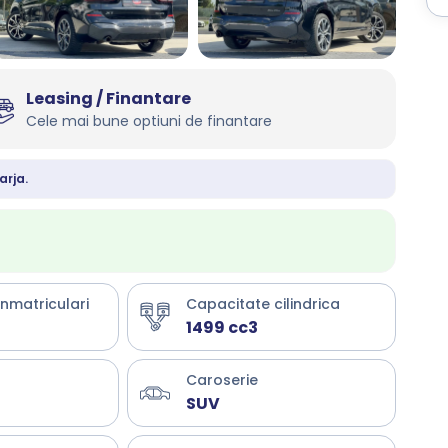
Leasing / Finantare
Cele mai bune optiuni de finantare
arja.
inmatriculari
Capacitate cilindrica
1499 cc3
Caroserie
SUV