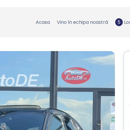
Acasa
Vino în echipa noastră
5
Lo