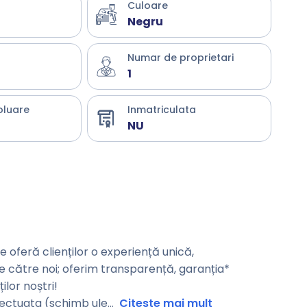
Culoare
Negru
Numar de proprietari
1
oluare
Inmatriculata
NU
oferă clienților o experiență unică,
de către noi; oferim transparență, garanția*
ilor noștri!
fectuata (schimb ule
...
Citeste mai mult