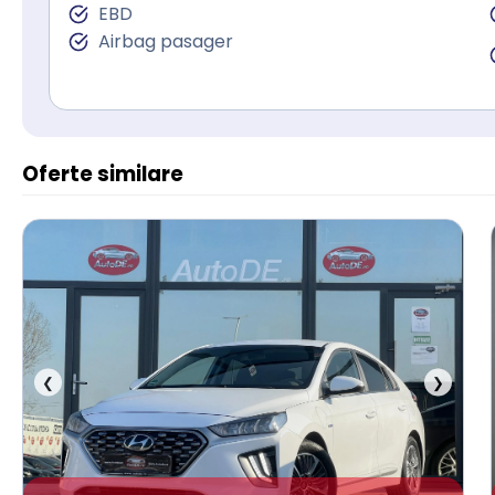
EBD
Airbag pasager
Oferte similare
❮
❯