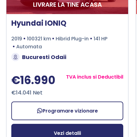
LIVRARE LA TINE ACASA
Hyundai IONIQ
2019
100321 km
Hibrid Plug-in
141 HP
Automata
Bucuresti Odaii
€16.990
TVA inclus si Deductibil
€14.041 Net
Programare vizionare
Vezi detalii