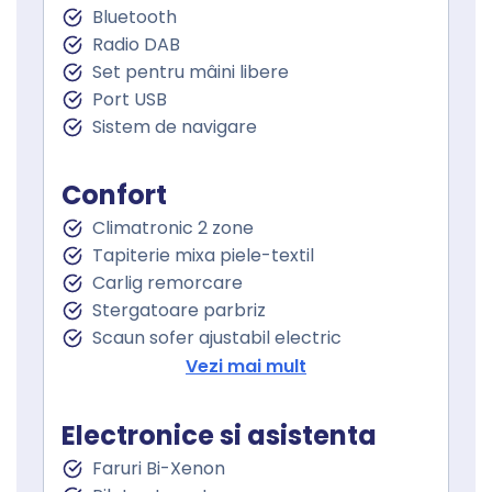
Bluetooth
Radio DAB
Set pentru mâini libere
Port USB
Sistem de navigare
Confort
Climatronic 2 zone
Tapiterie mixa piele-textil
Carlig remorcare
Stergatoare parbriz
Scaun sofer ajustabil electric
Scaun pasager ajustabil electric
Vezi mai mult
Incalzire scaun sofer
Incalzire scaun pasager
Electronice si asistenta
Scaun cu memorie
Faruri Bi-Xenon
Scaune sport