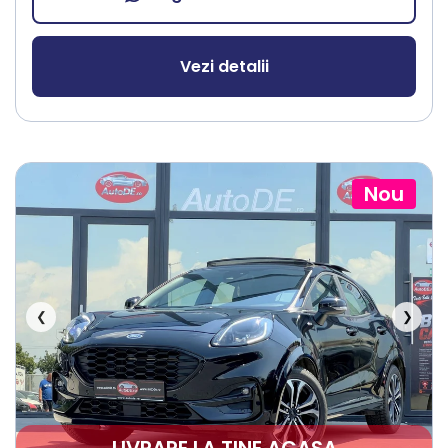
Vezi detalii
Nou
❮
❯