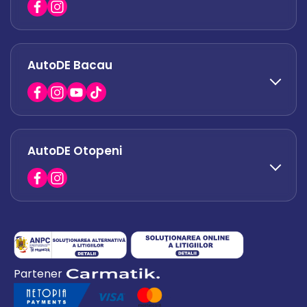
office.militari@autode.ro
AutoDE Bacau
0751 628 054
office.afumati@autode.ro
AutoDE Otopeni
0730 063 852
0730 063 851
office.bacau@autode.ro
0754 649 360
Partener
office.premium@autode.ro