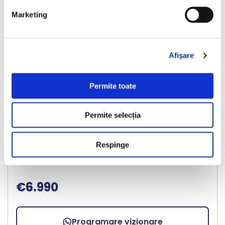
❮
❯
Marketing
Afişare
LIVRARE LA TINE ACASA
Permite toate
Audi A6 Avant
Permite selecția
2018
267908 km
Diesel
190 HP
Automata
Respinge
Bucuresti Militari
€6.990
Programare vizionare