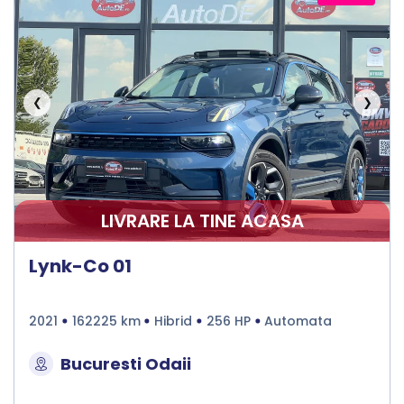
❮
❯
LIVRARE LA TINE ACASA
Lynk-Co 01
2021
162225 km
Hibrid
256 HP
Automata
Bucuresti Odaii