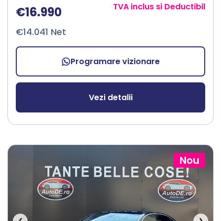
TVA inclus si Deductibil
€16.990
€14.041 Net
Programare vizionare
Vezi detalii
Nou
❮
❯