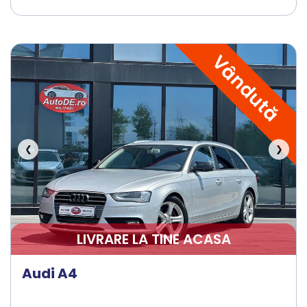
Vândută
❮
❯
LIVRARE LA TINE ACASA
Audi A4