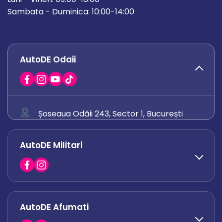
Sambata - Duminica: 10:00-14:00
AutoDE Odaii
Șoseaua Odăii 243, Sector 1, București
0758 671 921
AutoDE Militari
0742 444 194
office.odaii@autode.ro
AutoDE Afumati
0758 338 428