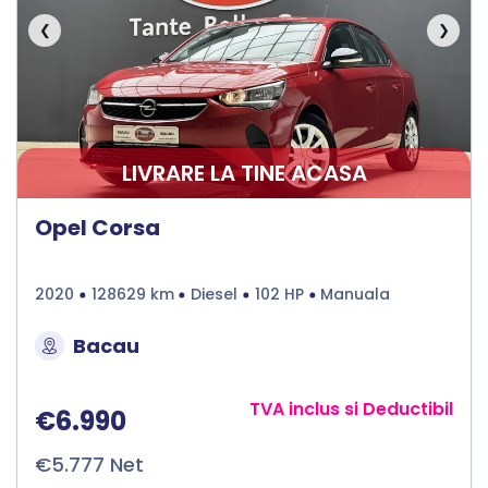
❮
❯
LIVRARE LA TINE ACASA
Opel Corsa
2020
128629 km
Diesel
102 HP
Manuala
Bacau
TVA inclus si Deductibil
€6.990
€5.777 Net