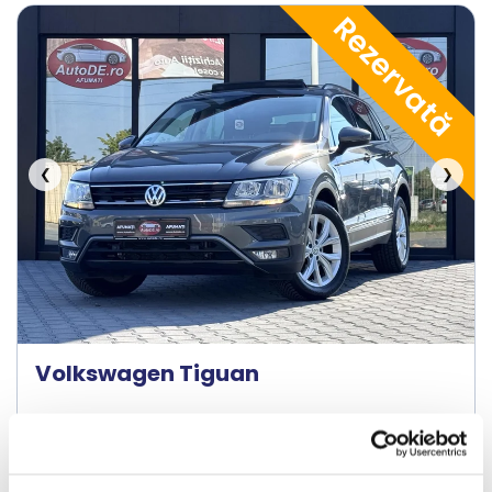
Rezervată
❮
❯
Volkswagen Tiguan
2017
199229 km
Diesel
150 HP
Automata
4x4