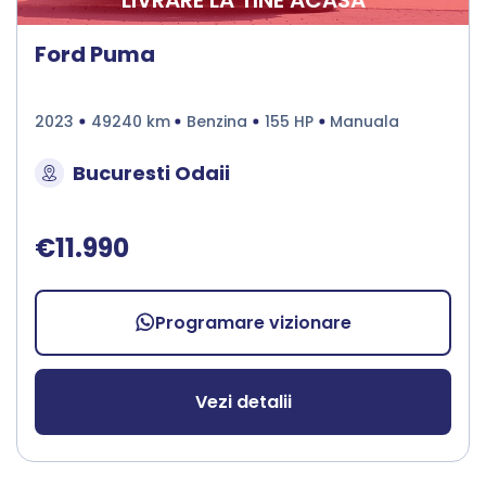
LIVRARE LA TINE ACASA
Ford Puma
2023
49240 km
Benzina
155 HP
Manuala
Bucuresti Odaii
€11.990
Programare vizionare
Vezi detalii