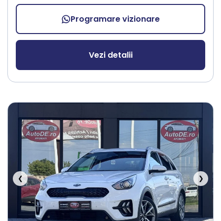
Programare vizionare
Vezi detalii
❮
❯