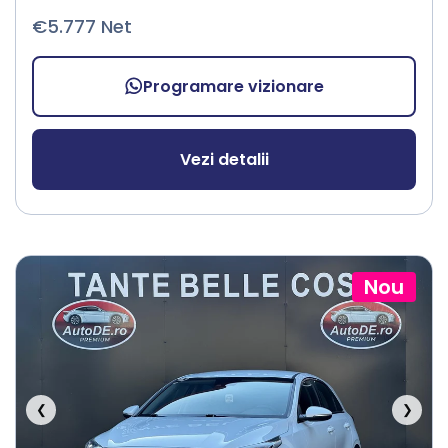
€5.777 Net
Programare vizionare
Vezi detalii
Nou
❮
❯