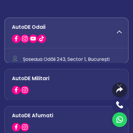
AutoDE Odaii
Șoseaua Odăii 243, Sector 1, București
0758 671 921
AutoDE Militari
0742 444 194
office.odaii@autode.ro
AutoDE Afumati
0758 338 428
office.militari@autode.ro