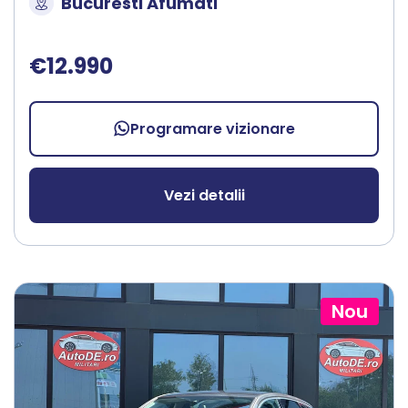
Bucuresti Afumati
€12.990
Programare vizionare
Vezi detalii
Nou