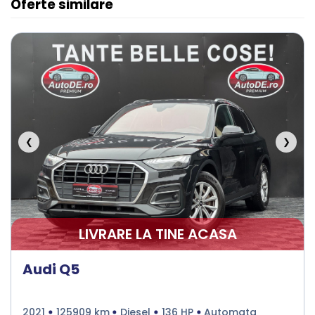
Oferte similare
❮
❯
LIVRARE LA TINE ACASA
Audi Q5
2021
125909 km
Diesel
136 HP
Automata