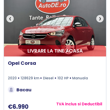
❮
❯
LIVRARE LA TINE ACASA
Opel Corsa
2020
128629 km
Diesel
102 HP
Manuala
Bacau
TVA inclus si Deductibil
€6.990