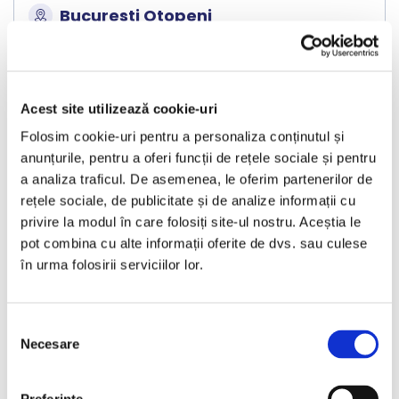
Bucuresti Otopeni
€13.990
Acest site utilizează cookie-uri
Programare vizionare
Folosim cookie-uri pentru a personaliza conținutul și
anunțurile, pentru a oferi funcții de rețele sociale și pentru
a analiza traficul. De asemenea, le oferim partenerilor de
rețele sociale, de publicitate și de analize informații cu
Vezi detalii
privire la modul în care folosiți site-ul nostru. Aceștia le
pot combina cu alte informații oferite de dvs. sau culese
în urma folosirii serviciilor lor.
Nou
Selecția
Necesare
consimțământului