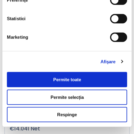
Preferinţe
❮
❯
Statistici
Marketing
LIVRARE LA TINE ACASA
Afişare
Lynk-Co 01
Permite toate
2021
162225 km
Hibrid
256 HP
Automata
Bucuresti Odaii
Permite selecția
TVA inclus si Deductibil
€16.990
Respinge
€14.041 Net