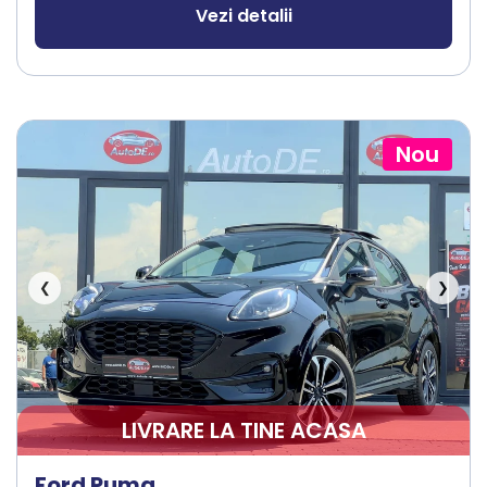
Vezi detalii
Nou
❮
❯
LIVRARE LA TINE ACASA
Ford Puma