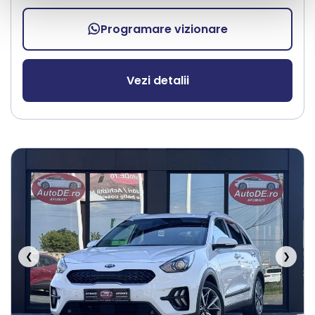
Programare vizionare
Vezi detalii
❮
❯