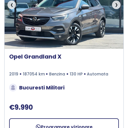
❮
❯
Opel Grandland X
2019
187054 km
Benzina
130 HP
Automata
Bucuresti Militari
€9.990
Programare vizionare