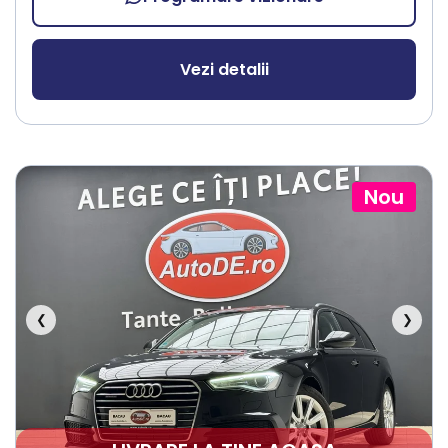
Vezi detalii
Nou
❮
❯