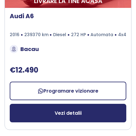
LIVRARE LA TINE ACASA
Audi A6
2016
239370 km
Diesel
272 HP
Automata
4x4
Bacau
€12.490
Programare vizionare
Vezi detalii