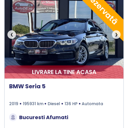
Rezervată
❮
❯
LIVRARE LA TINE ACASA
BMW Seria 5
2019
195931 km
Diesel
136 HP
Automata
Bucuresti Afumati