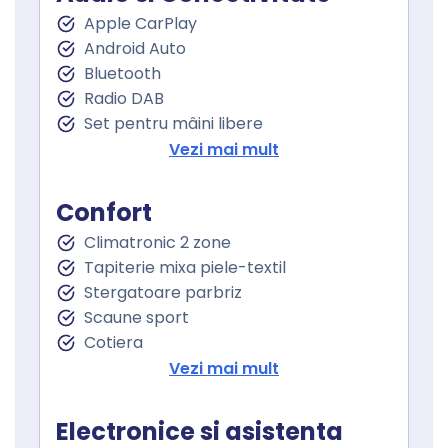
Apple CarPlay
Android Auto
Bluetooth
Radio DAB
Set pentru mâini libere
Port USB
Vezi mai mult
Sistem de navigare
Touchscreen
Confort
Climatronic 2 zone
Tapiterie mixa piele-textil
Stergatoare parbriz
Scaune sport
Cotiera
Cotiera spate
Vezi mai mult
Volan de piele
Volan cu comenzi
Electronice si asistenta
Keyless go