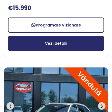
€15.990
Programare vizionare
Vezi detalii
Vândută
❮
❯