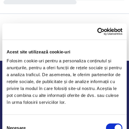
Acest site utilizează cookie-uri
Folosim cookie-uri pentru a personaliza conținutul și
anunțurile, pentru a oferi funcții de rețele sociale și pentru
Program de lucru
a analiza traficul. De asemenea, le oferim partenerilor de
rețele sociale, de publicitate și de analize informații cu
Luni - Vineri: 09:00-18:00
privire la modul în care folosiți site-ul nostru. Aceștia le
Sambata - Duminica: 10:00-14:00
pot combina cu alte informații oferite de dvs. sau culese
în urma folosirii serviciilor lor.
Selecția
AutoDE Odaii
Necesare