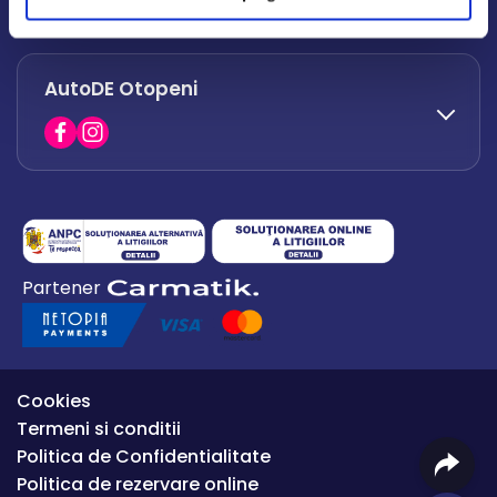
office.afumati@autode.ro
AutoDE Otopeni
0730 063 852
0730 063 851
office.bacau@autode.ro
0754 649 360
Partener
office.premium@autode.ro
Cookies
Termeni si conditii
Politica de Confidentialitate
Politica de rezervare online