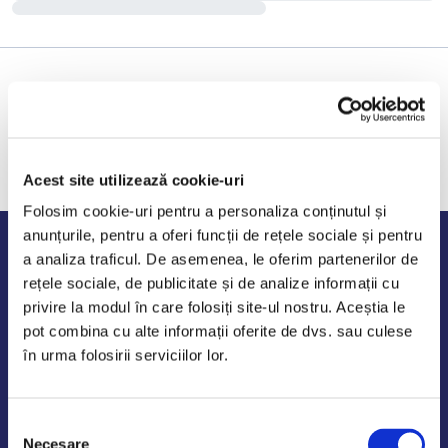
Acest site utilizează cookie-uri
Folosim cookie-uri pentru a personaliza conținutul și
anunțurile, pentru a oferi funcții de rețele sociale și pentru
Program de lucru
a analiza traficul. De asemenea, le oferim partenerilor de
rețele sociale, de publicitate și de analize informații cu
Luni - Vineri: 09:00-18:00
privire la modul în care folosiți site-ul nostru. Aceștia le
Sambata - Duminica: 10:00-14:00
pot combina cu alte informații oferite de dvs. sau culese
în urma folosirii serviciilor lor.
Selecția
AutoDE Odaii
Necesare