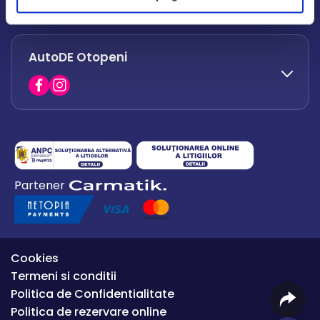
office.afumati@autode.ro
AutoDE Otopeni
0730 063 852
0730 063 851
office.bacau@autode.ro
0754 649 360
Partener
office.premium@autode.ro
Cookies
Termeni si conditii
Politica de Confidentialitate
Politica de rezervare online