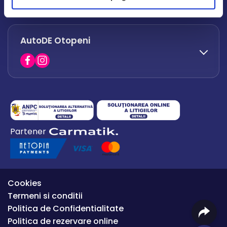
office.afumati@autode.ro
AutoDE Otopeni
0730 063 852
0730 063 851
office.bacau@autode.ro
0754 649 360
Partener
office.premium@autode.ro
Cookies
Termeni si conditii
Politica de Confidentialitate
Politica de rezervare online