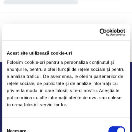
Acest site utilizează cookie-uri
Folosim cookie-uri pentru a personaliza conținutul și
anunțurile, pentru a oferi funcții de rețele sociale și pentru
Program de lucru
a analiza traficul. De asemenea, le oferim partenerilor de
rețele sociale, de publicitate și de analize informații cu
Luni - Vineri: 09:00-18:00
privire la modul în care folosiți site-ul nostru. Aceștia le
Sambata - Duminica: 10:00-14:00
pot combina cu alte informații oferite de dvs. sau culese
în urma folosirii serviciilor lor.
Selecția
AutoDE Odaii
Necesare