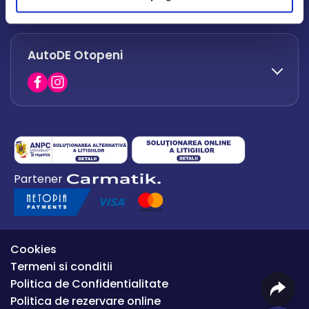
office.afumati@autode.ro
AutoDE Otopeni
0730 063 852
0730 063 851
office.bacau@autode.ro
0754 649 360
Partener
office.premium@autode.ro
Cookies
Termeni si conditii
Politica de Confidentialitate
Politica de rezervare online