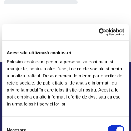
Acest site utilizează cookie-uri
Folosim cookie-uri pentru a personaliza conținutul și
anunțurile, pentru a oferi funcții de rețele sociale și pentru
Program de lucru
a analiza traficul. De asemenea, le oferim partenerilor de
rețele sociale, de publicitate și de analize informații cu
Luni - Vineri: 09:00-18:00
privire la modul în care folosiți site-ul nostru. Aceștia le
Sambata - Duminica: 10:00-14:00
pot combina cu alte informații oferite de dvs. sau culese
în urma folosirii serviciilor lor.
Selecția
AutoDE Odaii
Necesare