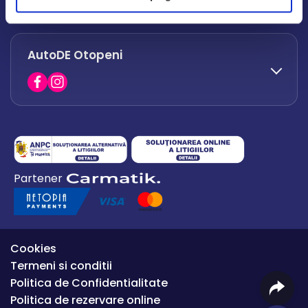
office.afumati@autode.ro
AutoDE Otopeni
0730 063 852
0730 063 851
office.bacau@autode.ro
0754 649 360
Partener
office.premium@autode.ro
Cookies
Termeni si conditii
Politica de Confidentialitate
Politica de rezervare online