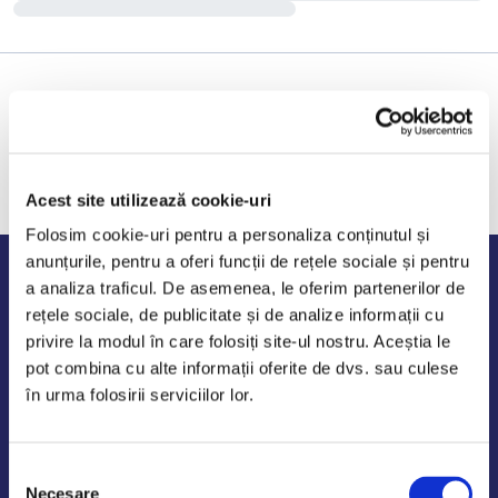
Acest site utilizează cookie-uri
Folosim cookie-uri pentru a personaliza conținutul și
anunțurile, pentru a oferi funcții de rețele sociale și pentru
Program de lucru
a analiza traficul. De asemenea, le oferim partenerilor de
rețele sociale, de publicitate și de analize informații cu
Luni - Vineri: 09:00-18:00
privire la modul în care folosiți site-ul nostru. Aceștia le
Sambata - Duminica: 10:00-14:00
pot combina cu alte informații oferite de dvs. sau culese
în urma folosirii serviciilor lor.
Selecția
AutoDE Odaii
Necesare