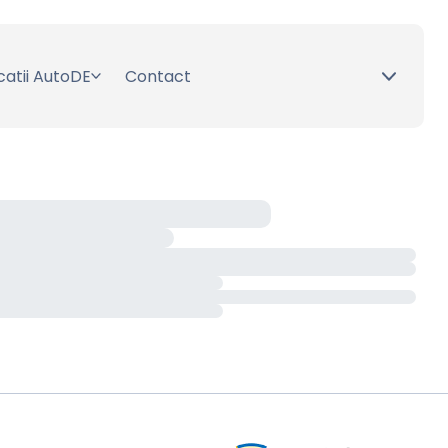
catii AutoDE
Contact