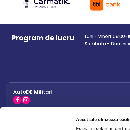
Program de lucru
Luni - Vineri: 09:00-
Sambata - Duminica
AutoDE Militari
Acest site utilizează cook
AutoDE Bacau
0758 338 428
Folosim cookie-uri pentru a 