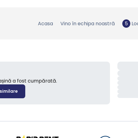
Acasa
Vino în echipa noastră
5
Lo
mașină a fost cumpărată.
 similare