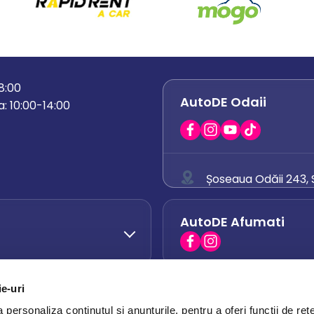
18:00
AutoDE Odaii
: 10:00-14:00
Șoseaua Odăii 243, S
0758 671 921
AutoDE Afumati
0742 444 194
office.odaii@auto
ie-uri
AutoDE Otopeni
0751 628 054
personaliza conținutul și anunțurile, pentru a oferi funcții de rețe