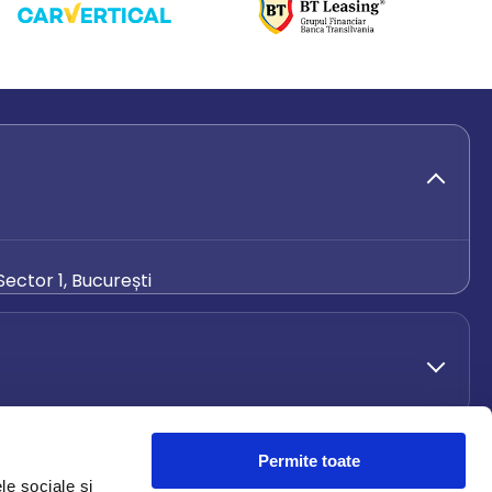
ector 1, București
de.ro
Permite toate
le sociale și