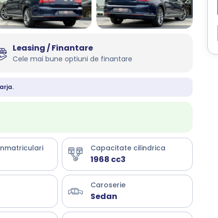
Leasing / Finantare
Cele mai bune optiuni de finantare
arja.
inmatriculari
Capacitate cilindrica
1968 cc3
Caroserie
Sedan