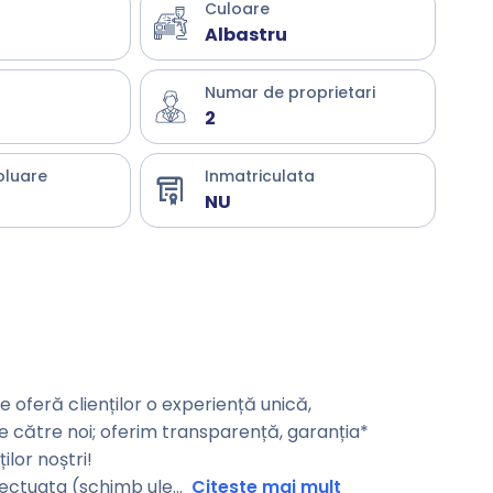
Culoare
Albastru
Numar de proprietari
2
oluare
Inmatriculata
NU
oferă clienților o experiență unică,
de către noi; oferim transparență, garanția*
ilor noștri!
fectuata (schimb ule
...
Citeste mai mult