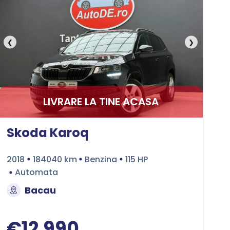
❮
❯
LIVRARE LA TINE ACASA
Skoda Karoq
2018
184040 km
Benzina
115 HP
Automata
Bacau
€12.990