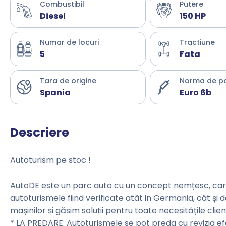
Combustibil
Putere
Diesel
150 HP
Numar de locuri
Tractiune
5
Fata
Tara de origine
Norma de p
Spania
Euro 6b
Descriere
Autoturism pe stoc !
AutoDE este un parc auto cu un concept nemțesc, care 
autoturismele fiind verificate atât in Germania, cât și 
mașinilor și găsim soluții pentru toate necesitățile clienț
* LA PREDARE: Autoturismele se pot preda cu revizia e