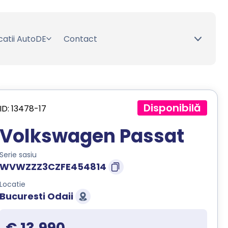
catii AutoDE
Contact
Disponibilă
ID: 13478-17
Volkswagen Passat
Serie sasiu
WVWZZZ3CZFE454814
Locatie
Bucuresti Odaii