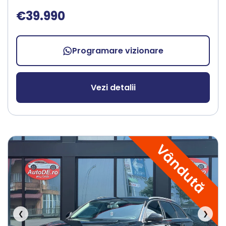
€39.990
Programare vizionare
Vezi detalii
Vândută
❮
❯