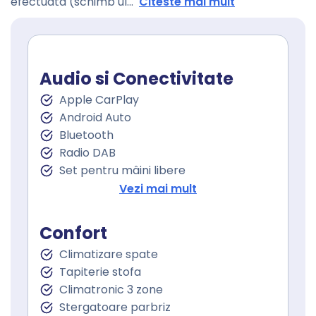
efectuata (schimb ul
...
Citeste mai mult
Audio si Conectivitate
Apple CarPlay
Android Auto
Bluetooth
Radio DAB
Set pentru mâini libere
Port USB
Vezi mai mult
Sistem de navigare
Touchscreen
Confort
Climatizare spate
Tapiterie stofa
Climatronic 3 zone
Stergatoare parbriz