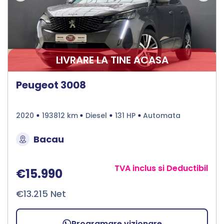
LIVRARE LA TINE ACASA
Peugeot 3008
2020
193812 km
Diesel
131 HP
Automata
Bacau
TVA inclus si Deductibil
€15.990
€13.215 Net
Programare vizionare