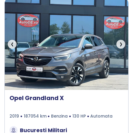
❮
❯
Opel Grandland X
2019
187054 km
Benzina
130 HP
Automata
Bucuresti Militari