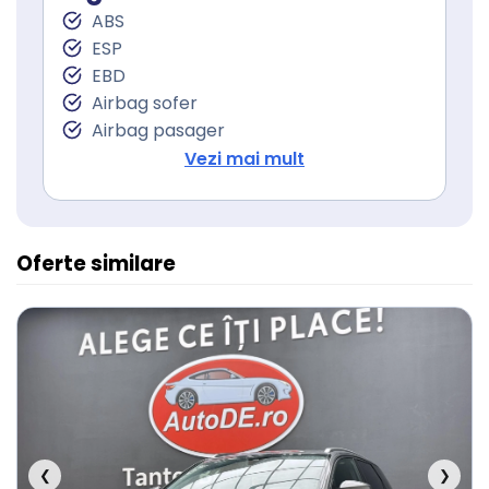
Asistent staionare in rampa
ABS
Lumini de zi
ESP
Lumini de zi LED
EBD
Stopuri LED
Airbag sofer
Sistem Start Stop
Airbag pasager
Senzori presiune roti
Isofix (puncte de prindere a scaunului
Vezi mai mult
Frana parcare electrica
pentru copii)
Servodirecţie
Oferte similare
❮
❯