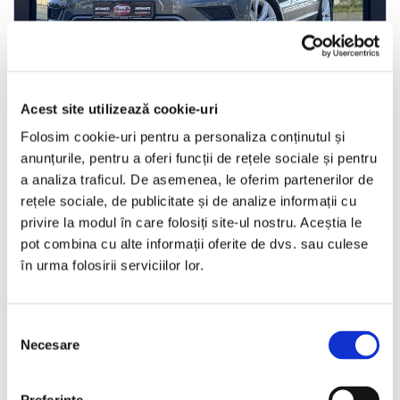
Acest site utilizează cookie-uri
Volkswagen Tiguan
Folosim cookie-uri pentru a personaliza conținutul și
anunțurile, pentru a oferi funcții de rețele sociale și pentru
a analiza traficul. De asemenea, le oferim partenerilor de
2017
199229 km
Diesel
150 HP
Automata
4x4
rețele sociale, de publicitate și de analize informații cu
Bucuresti Afumati
privire la modul în care folosiți site-ul nostru. Aceștia le
pot combina cu alte informații oferite de dvs. sau culese
în urma folosirii serviciilor lor.
€12.990
Selecția
Necesare
Programare vizionare
consimțământului