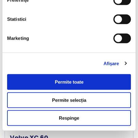
Preferinţe
Vezi detalii
Statistici
Marketing
Nou
Afişare
❮
❯
Permite toate
Permite selecția
Respinge
LIVRARE LA TINE ACASA
Volvo XC 60