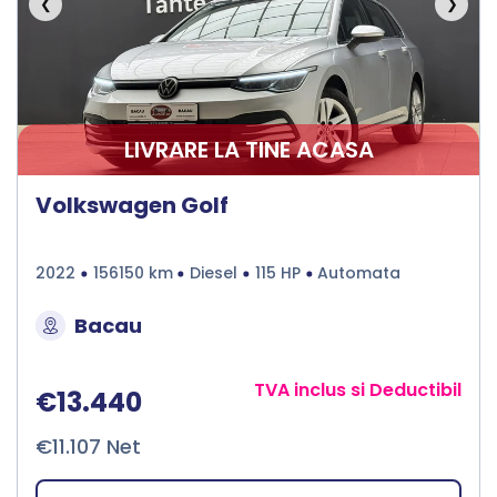
❮
❯
LIVRARE LA TINE ACASA
Volkswagen Golf
2022
156150 km
Diesel
115 HP
Automata
Bacau
TVA inclus si Deductibil
€13.440
€11.107 Net