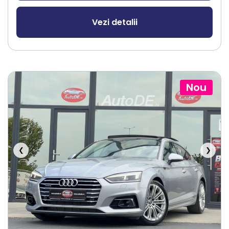
Vezi detalii
Nou
❮
❯