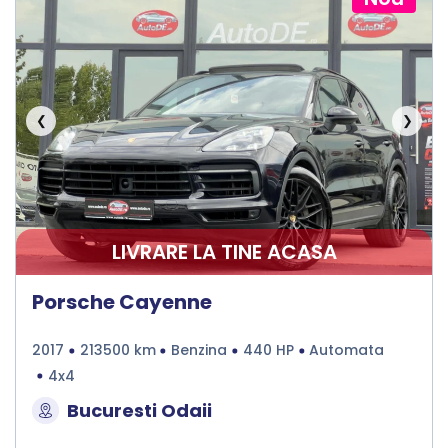
❮
❯
LIVRARE LA TINE ACASA
Porsche Cayenne
2017
213500 km
Benzina
440 HP
Automata
4x4
Bucuresti Odaii