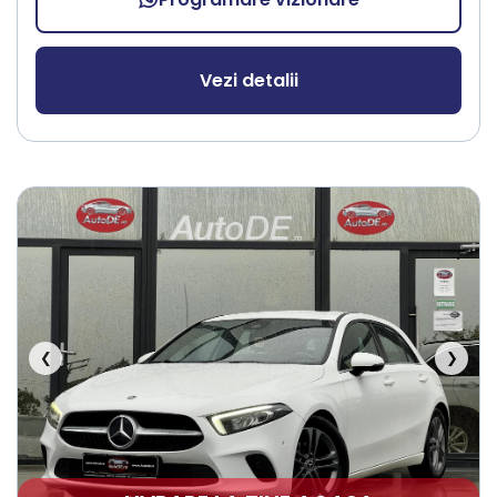
Vezi detalii
❮
❯