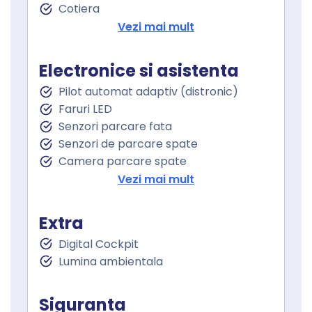
Cotiera
Cotiera spate
Vezi mai mult
Volan de piele
Volan cu comenzi
Electronice si asistenta
Keyless go
Pilot automat adaptiv (distronic)
Pornire motor Keyless
Faruri LED
Senzor ploaie
Senzori parcare fata
Geamuri fata electrice
Senzori de parcare spate
Geamuri spate electrice
Camera parcare spate
Geamuri cu tenta
Oglindă laterală electrică
Vezi mai mult
Oglinzi retrovizoare incalzite
Oglinzi exterioare rabatabile electric
Extra
Avertizare unghi mort
Digital Cockpit
Lane assist
Lumina ambientala
Controlul distantei
Asistenta la franare
Controlul tractiunii
Siguranta