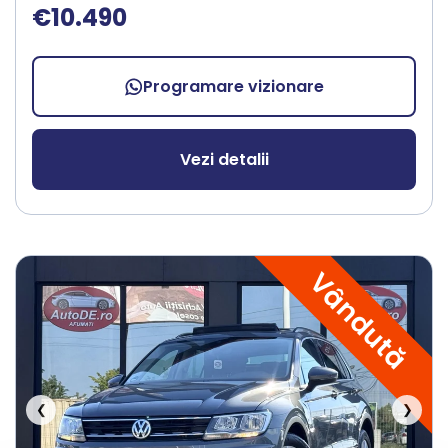
€10.490
Programare vizionare
Vezi detalii
Vândută
❮
❯