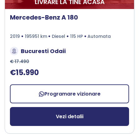
LIVRARE LA TINE ACASA
Mercedes-Benz A 180
2019
195951 km
Diesel
115 HP
Automata
Bucuresti Odaii
€ 17.490
€15.990
Programare vizionare
Vezi detalii