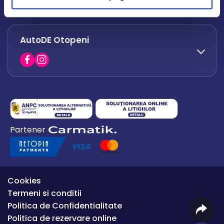
office.afumati@autode.ro
AutoDE Otopeni
0730 063 852
0730 063 851
office.bacau@autode.ro
0754 649 360
Partener
office.premium@autode.ro
Cookies
Termeni si conditii
Politica de Confidentialitate
Politica de rezervare online