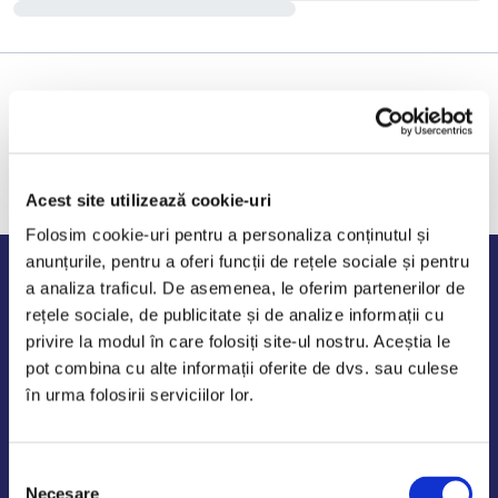
Acest site utilizează cookie-uri
Folosim cookie-uri pentru a personaliza conținutul și
anunțurile, pentru a oferi funcții de rețele sociale și pentru
Program de lucru
a analiza traficul. De asemenea, le oferim partenerilor de
rețele sociale, de publicitate și de analize informații cu
Luni - Vineri: 09:00-18:00
privire la modul în care folosiți site-ul nostru. Aceștia le
Sambata - Duminica: 10:00-14:00
pot combina cu alte informații oferite de dvs. sau culese
în urma folosirii serviciilor lor.
Selecția
AutoDE Odaii
Necesare