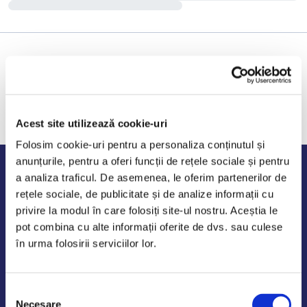
Acest site utilizează cookie-uri
Folosim cookie-uri pentru a personaliza conținutul și
anunțurile, pentru a oferi funcții de rețele sociale și pentru
Program de lucru
a analiza traficul. De asemenea, le oferim partenerilor de
rețele sociale, de publicitate și de analize informații cu
Luni - Vineri: 09:00-18:00
privire la modul în care folosiți site-ul nostru. Aceștia le
Sambata - Duminica: 10:00-14:00
pot combina cu alte informații oferite de dvs. sau culese
în urma folosirii serviciilor lor.
Selecția
AutoDE Odaii
Necesare