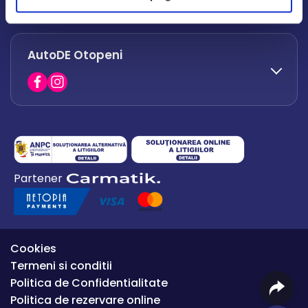
office.afumati@autode.ro
AutoDE Otopeni
0730 063 852
0730 063 851
office.bacau@autode.ro
0754 649 360
Partener
office.premium@autode.ro
Cookies
Termeni si conditii
Politica de Confidentialitate
Politica de rezervare online