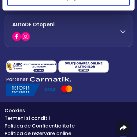
office.afumati@autode.ro
AutoDE Otopeni
0730 063 852
0730 063 851
office.bacau@autode.ro
0754 649 360
Partener
office.premium@autode.ro
Cookies
Termeni si conditii
Politica de Confidentialitate
Politica de rezervare online