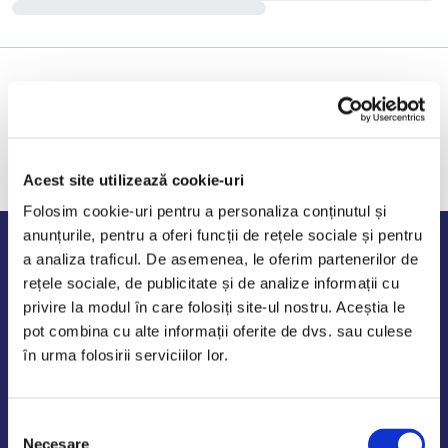
Acest site utilizează cookie-uri
Folosim cookie-uri pentru a personaliza conținutul și
anunțurile, pentru a oferi funcții de rețele sociale și pentru
Program de lucru
a analiza traficul. De asemenea, le oferim partenerilor de
rețele sociale, de publicitate și de analize informații cu
Luni - Vineri: 09:00-18:00
privire la modul în care folosiți site-ul nostru. Aceștia le
Sambata - Duminica: 10:00-14:00
pot combina cu alte informații oferite de dvs. sau culese
în urma folosirii serviciilor lor.
Selecția
AutoDE Odaii
Necesare