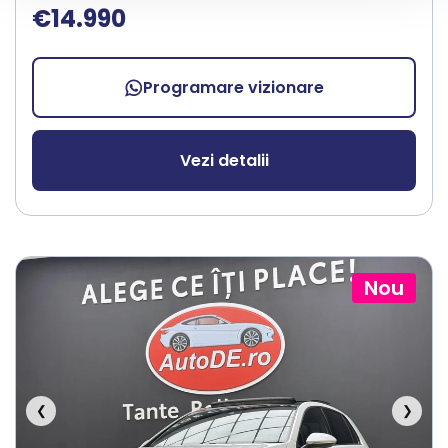
€14.990
Programare vizionare
Vezi detalii
Nou
❮
❯