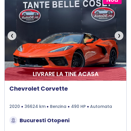
❮
❯
LIVRARE LA TINE ACASA
Chevrolet Corvette
2020
36624 km
Benzina
490 HP
Automata
Bucuresti Otopeni