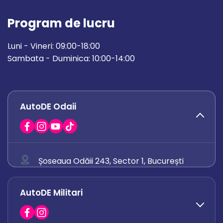
Program de lucru
Luni - Vineri: 09:00-18:00
Sambata - Duminica: 10:00-14:00
AutoDE Odaii
Șoseaua Odăii 243, Sector 1, București
0758 671 921
AutoDE Militari
0742 444 194
office.odaii@autode.ro