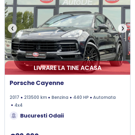
❮
❯
LIVRARE LA TINE ACASA
Porsche Cayenne
2017
213500 km
Benzina
440 HP
Automata
4x4
Bucuresti Odaii