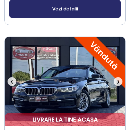
Vezi detalii
Vândută
❮
❯
LIVRARE LA TINE ACASA