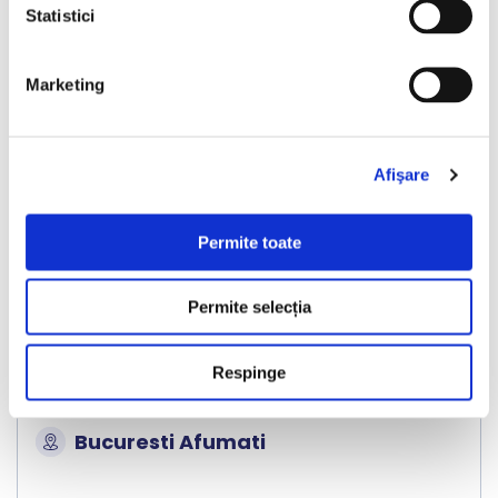
Statistici
Marketing
❮
❯
Afişare
Permite toate
Permite selecția
Kia Niro
Respinge
2021
119708 km
Hibrid Plug-in
141 HP
Automata
Bucuresti Afumati