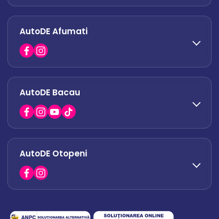
AutoDE Afumati
0758 338 428
office.militari@autode.ro
AutoDE Bacau
0751 628 054
office.afumati@autode.ro
AutoDE Otopeni
0730 063 852
0730 063 851
office.bacau@autode.ro