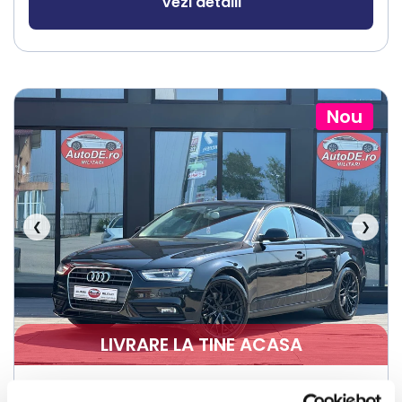
Vezi detalii
Nou
❮
❯
LIVRARE LA TINE ACASA
Audi A4