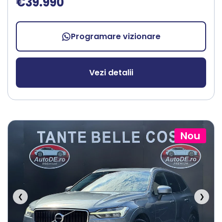
€39.990
Programare vizionare
Vezi detalii
Nou
❮
❯