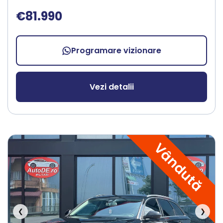
€81.990
Programare vizionare
Vezi detalii
Vândută
❮
❯