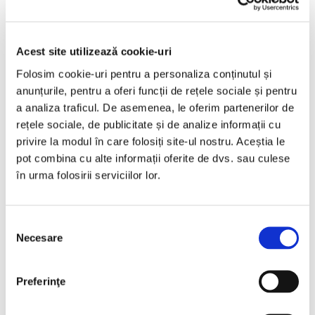
2013
201993 km
Diesel
180 HP
Automata
Acest site utilizează cookie-uri
Bucuresti Militari
Folosim cookie-uri pentru a personaliza conținutul și
anunțurile, pentru a oferi funcții de rețele sociale și pentru
a analiza traficul. De asemenea, le oferim partenerilor de
€8.440
rețele sociale, de publicitate și de analize informații cu
privire la modul în care folosiți site-ul nostru. Aceștia le
pot combina cu alte informații oferite de dvs. sau culese
Programare vizionare
în urma folosirii serviciilor lor.
Vezi detalii
Selecția
Necesare
consimțământului
Preferinţe