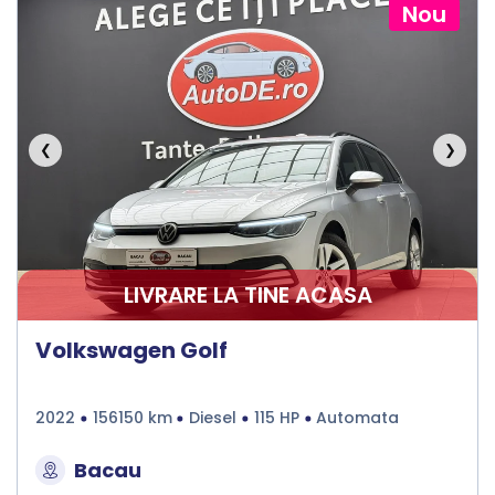
Nou
❮
❯
LIVRARE LA TINE ACASA
Volkswagen Golf
2022
156150 km
Diesel
115 HP
Automata
Bacau