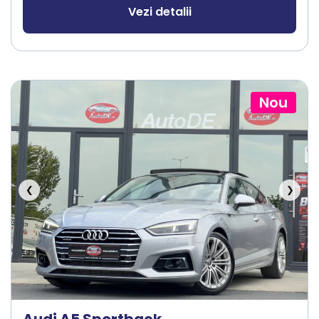
Vezi detalii
Nou
❮
❯
Audi A5 Sportback