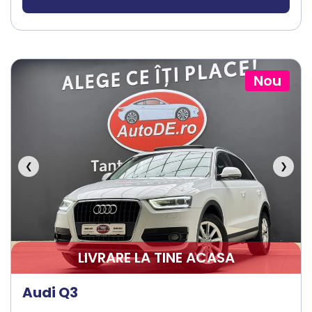
Nou
❮
❯
LIVRARE LA TINE ACASA
Audi Q3