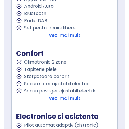
Android Auto
Bluetooth
Radio DAB
Set pentru mâini libere
Port USB
Vezi mai mult
Sistem de navigare
Touchscreen
Confort
Climatronic 2 zone
Tapiterie piele
Stergatoare parbriz
Scaun sofer ajustabil electric
Scaun pasager ajustabil electric
Scaune sport
Vezi mai mult
Cotiera
Cotiera spate
Electronice si asistenta
Volan de piele
Pilot automat adaptiv (distronic)
Volan cu comenzi