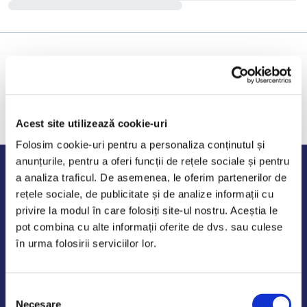
Acest site utilizează cookie-uri
Folosim cookie-uri pentru a personaliza conținutul și
anunțurile, pentru a oferi funcții de rețele sociale și pentru
Program de lucru
a analiza traficul. De asemenea, le oferim partenerilor de
rețele sociale, de publicitate și de analize informații cu
Luni - Vineri: 09:00-18:00
privire la modul în care folosiți site-ul nostru. Aceștia le
Sambata - Duminica: 10:00-14:00
pot combina cu alte informații oferite de dvs. sau culese
în urma folosirii serviciilor lor.
Selecția
AutoDE Odaii
Necesare