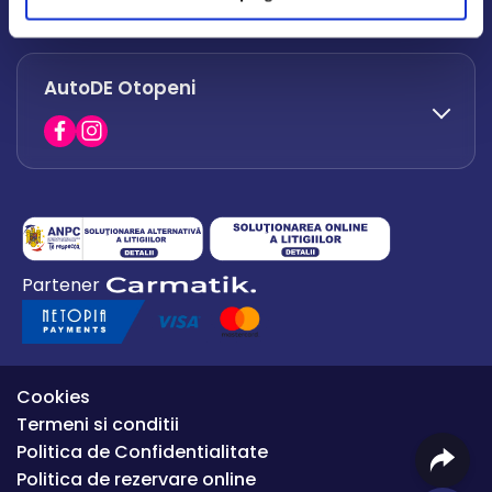
office.afumati@autode.ro
AutoDE Otopeni
0730 063 852
0730 063 851
office.bacau@autode.ro
0754 649 360
Partener
office.premium@autode.ro
Cookies
Termeni si conditii
Politica de Confidentialitate
Politica de rezervare online