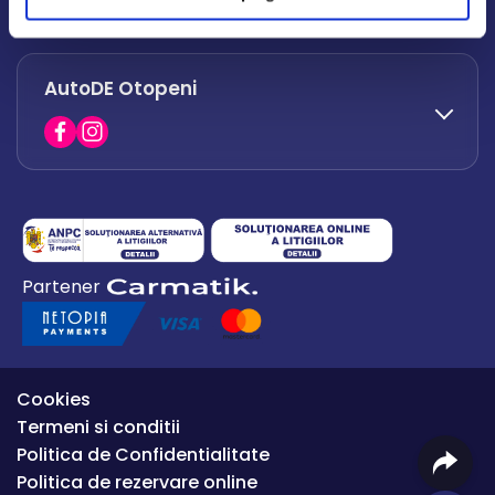
office.afumati@autode.ro
AutoDE Otopeni
0730 063 852
0730 063 851
office.bacau@autode.ro
0754 649 360
Partener
office.premium@autode.ro
Cookies
Termeni si conditii
Politica de Confidentialitate
Politica de rezervare online