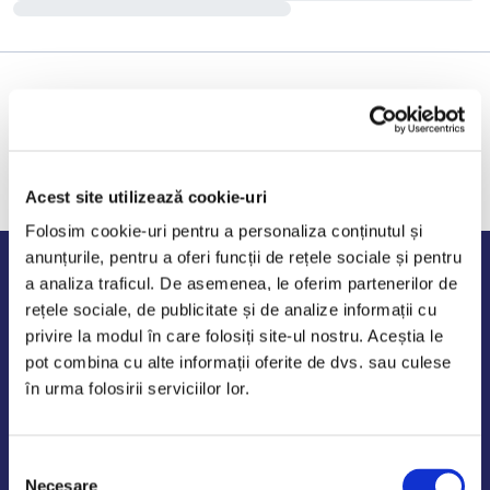
Acest site utilizează cookie-uri
Folosim cookie-uri pentru a personaliza conținutul și
anunțurile, pentru a oferi funcții de rețele sociale și pentru
Program de lucru
a analiza traficul. De asemenea, le oferim partenerilor de
rețele sociale, de publicitate și de analize informații cu
Luni - Vineri: 09:00-18:00
privire la modul în care folosiți site-ul nostru. Aceștia le
Sambata - Duminica: 10:00-14:00
pot combina cu alte informații oferite de dvs. sau culese
în urma folosirii serviciilor lor.
Selecția
AutoDE Odaii
Necesare