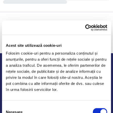
Acest site utilizează cookie-uri
Folosim cookie-uri pentru a personaliza conținutul și
anunțurile, pentru a oferi funcții de rețele sociale și pentru
Program de lucru
a analiza traficul. De asemenea, le oferim partenerilor de
rețele sociale, de publicitate și de analize informații cu
Luni - Vineri: 09:00-18:00
privire la modul în care folosiți site-ul nostru. Aceștia le
Sambata - Duminica: 10:00-14:00
pot combina cu alte informații oferite de dvs. sau culese
în urma folosirii serviciilor lor.
Selecția
AutoDE Odaii
Necesare