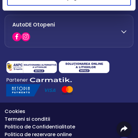
office.afumati@autode.ro
AutoDE Otopeni
0730 063 852
0730 063 851
office.bacau@autode.ro
0754 649 360
Partener
office.premium@autode.ro
Cookies
Termeni si conditii
Politica de Confidentialitate
Politica de rezervare online