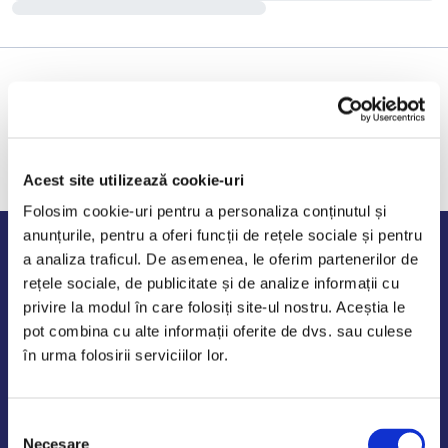
Acest site utilizează cookie-uri
Folosim cookie-uri pentru a personaliza conținutul și
anunțurile, pentru a oferi funcții de rețele sociale și pentru
Program de lucru
a analiza traficul. De asemenea, le oferim partenerilor de
rețele sociale, de publicitate și de analize informații cu
Luni - Vineri: 09:00-18:00
privire la modul în care folosiți site-ul nostru. Aceștia le
Sambata - Duminica: 10:00-14:00
pot combina cu alte informații oferite de dvs. sau culese
în urma folosirii serviciilor lor.
Selecția
AutoDE Odaii
Necesare