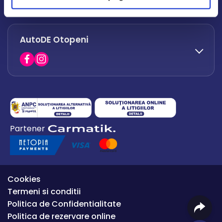
office.afumati@autode.ro
AutoDE Otopeni
0730 063 852
0730 063 851
office.bacau@autode.ro
0754 649 360
Partener
office.premium@autode.ro
Cookies
Termeni si conditii
Politica de Confidentialitate
Politica de rezervare online