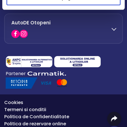
office.afumati@autode.ro
AutoDE Otopeni
0730 063 852
0730 063 851
office.bacau@autode.ro
0754 649 360
Partener
office.premium@autode.ro
Cookies
Termeni si conditii
Politica de Confidentialitate
Politica de rezervare online