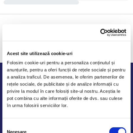
Acest site utilizează cookie-uri
Folosim cookie-uri pentru a personaliza conținutul și
anunțurile, pentru a oferi funcții de rețele sociale și pentru
Program de lucru
a analiza traficul. De asemenea, le oferim partenerilor de
rețele sociale, de publicitate și de analize informații cu
Luni - Vineri: 09:00-18:00
privire la modul în care folosiți site-ul nostru. Aceștia le
Sambata - Duminica: 10:00-14:00
pot combina cu alte informații oferite de dvs. sau culese
în urma folosirii serviciilor lor.
Selecția
AutoDE Odaii
Necesare