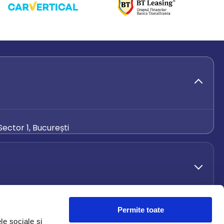
ector 1, București
de.ro
Permite toate
le sociale și