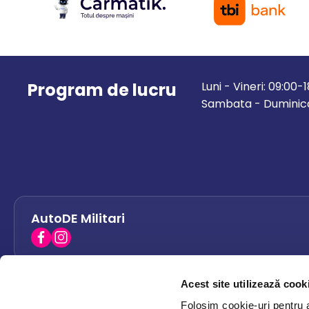
Program de lucru
Luni - Vineri: 09:00-
Sambata - Duminica
AutoDE Militari
Acest site utilizează cook
AutoDE Bacau
0758 338 428
Folosim cookie-uri pentru a 