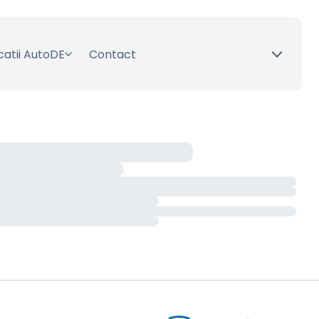
catii AutoDE
Contact