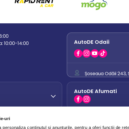
18:00
AutoDE Odaii
: 10:00-14:00
Șoseaua Odăii 243, S
0758 671 921
AutoDE Afumati
0742 444 194
office.odaii@auto
ie-uri
AutoDE Otopeni
0751 628 054
personaliza conținutul și anunțurile, pentru a oferi funcții de rețe