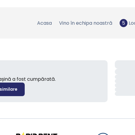
Acasa
Vino în echipa noastră
5
Lo
mașină a fost cumpărată.
 similare