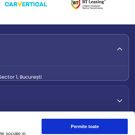
ector 1, București
de.ro
Permite toate
le sociale și