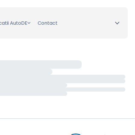
catii AutoDE
Contact