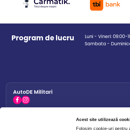
Program de lucru
Luni - Vineri: 09:00-
Sambata - Duminica
AutoDE Militari
Acest site utilizează cook
AutoDE Bacau
0758 338 428
Folosim cookie-uri pentru a 