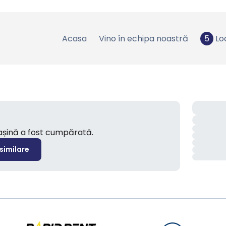
Acasa
Vino în echipa noastră
5
Lo
mașină a fost cumpărată.
 similare