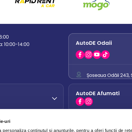
18:00
AutoDE Odaii
: 10:00-14:00
Șoseaua Odăii 243, S
0758 671 921
AutoDE Afumati
0742 444 194
office.odaii@auto
ie-uri
AutoDE Otopeni
0751 628 054
personaliza conținutul și anunțurile, pentru a oferi funcții de rețe