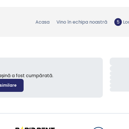
Acasa
Vino în echipa noastră
5
Lo
mașină a fost cumpărată.
 similare