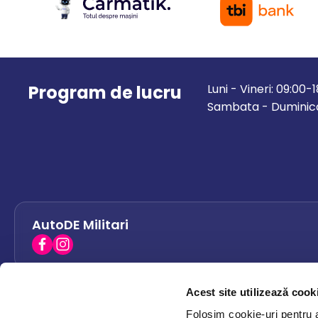
Program de lucru
Luni - Vineri: 09:00-
Sambata - Duminica
AutoDE Militari
Acest site utilizează cook
AutoDE Bacau
0758 338 428
Folosim cookie-uri pentru a 