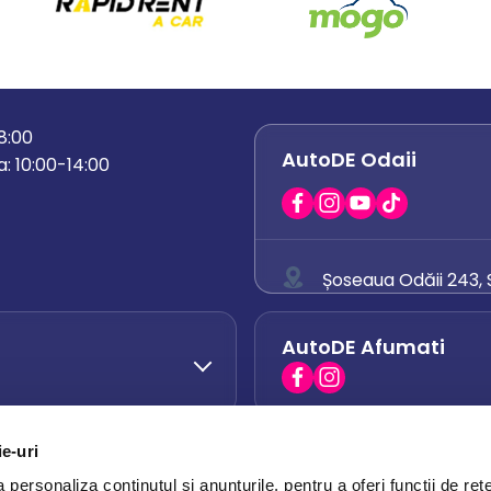
18:00
AutoDE Odaii
: 10:00-14:00
Șoseaua Odăii 243, S
0758 671 921
AutoDE Afumati
0742 444 194
office.odaii@auto
ie-uri
AutoDE Otopeni
0751 628 054
personaliza conținutul și anunțurile, pentru a oferi funcții de rețe