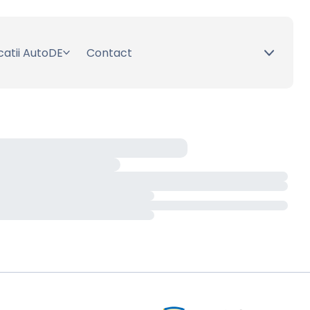
catii AutoDE
Contact