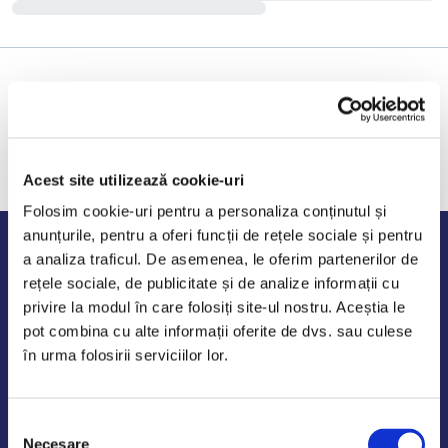
Acest site utilizează cookie-uri
Folosim cookie-uri pentru a personaliza conținutul și
anunțurile, pentru a oferi funcții de rețele sociale și pentru
Program de lucru
a analiza traficul. De asemenea, le oferim partenerilor de
rețele sociale, de publicitate și de analize informații cu
Luni - Vineri: 09:00-18:00
privire la modul în care folosiți site-ul nostru. Aceștia le
Sambata - Duminica: 10:00-14:00
pot combina cu alte informații oferite de dvs. sau culese
în urma folosirii serviciilor lor.
Selecția
AutoDE Odaii
Necesare