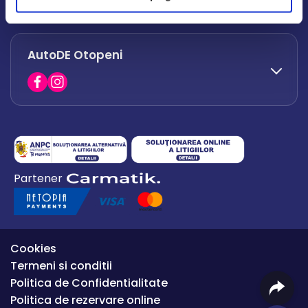
office.afumati@autode.ro
AutoDE Otopeni
0730 063 852
0730 063 851
office.bacau@autode.ro
0754 649 360
Partener
office.premium@autode.ro
Cookies
Termeni si conditii
Politica de Confidentialitate
Politica de rezervare online