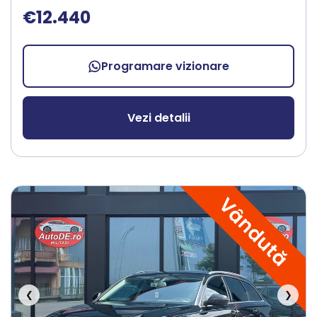
€12.440
Programare vizionare
Vezi detalii
Vândută
❮
❯