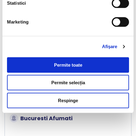
Vândută
Statistici
Marketing
❮
❯
Afişare
Permite toate
Permite selecția
Volkswagen Tiguan
Respinge
2017
199229 km
Diesel
150 HP
Automata
4x4
Bucuresti Afumati