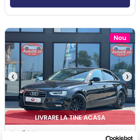
Nou
❮
❯
LIVRARE LA TINE ACASA
Audi A4