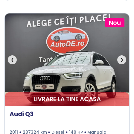
Nou
❮
❯
LIVRARE LA TINE ACASA
Audi Q3
2011
237324 km
Diesel
140 HP
Manuala