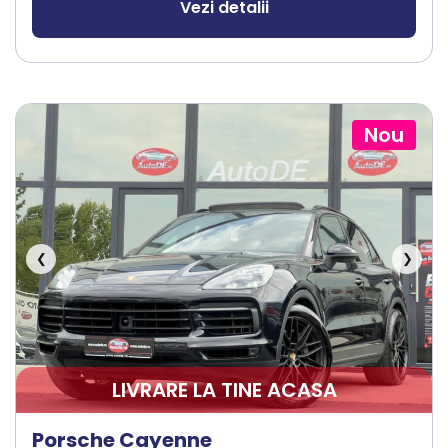
Vezi detalii
Nou
❮
❯
LIVRARE LA TINE ACASA
Porsche Cayenne