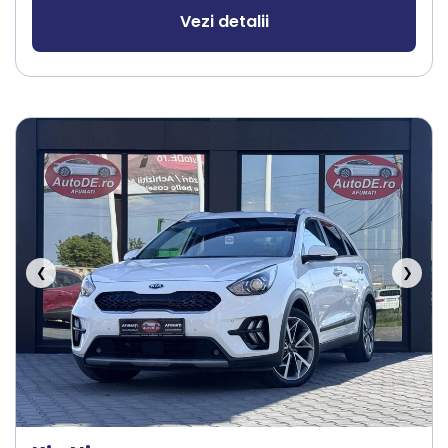
Vezi detalii
❮
❯