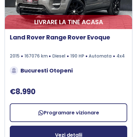
LIVRARE LA TINE ACASA
Land Rover Range Rover Evoque
2015
167076 km
Diesel
190 HP
Automata
4x4
Bucuresti Otopeni
€8.990
Programare vizionare
Vezi detalii