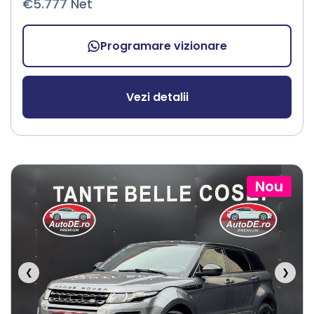
€5.777 Net
Programare vizionare
Vezi detalii
Nou
❮
❯