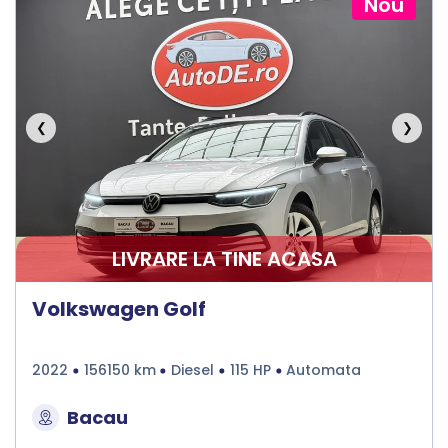
Nou
❮
❯
LIVRARE LA TINE ACASA
Volkswagen Golf
2022
156150 km
Diesel
115 HP
Automata
Bacau