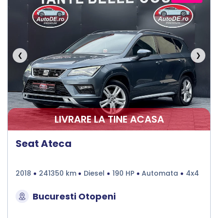
❮
❯
LIVRARE LA TINE ACASA
Seat Ateca
2018
241350 km
Diesel
190 HP
Automata
4x4
Bucuresti Otopeni