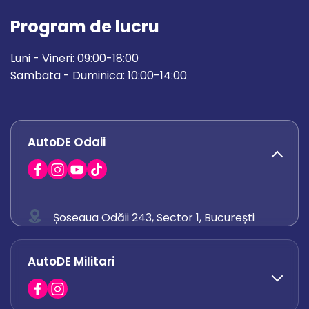
Program de lucru
Luni - Vineri: 09:00-18:00
Sambata - Duminica: 10:00-14:00
AutoDE Odaii
Șoseaua Odăii 243, Sector 1, București
0758 671 921
AutoDE Militari
0742 444 194
office.odaii@autode.ro