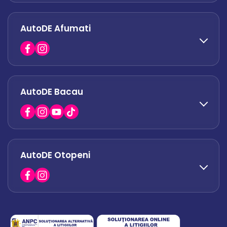
AutoDE Afumati
0758 338 428
office.militari@autode.ro
AutoDE Bacau
0751 628 054
office.afumati@autode.ro
AutoDE Otopeni
0730 063 852
0730 063 851
office.bacau@autode.ro