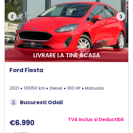
❮
❯
LIVRARE LA TINE ACASA
Ford Fiesta
2021
136150 km
Diesel
100 HP
Manuala
Bucuresti Odaii
TVA inclus si Deductibil
€6.990