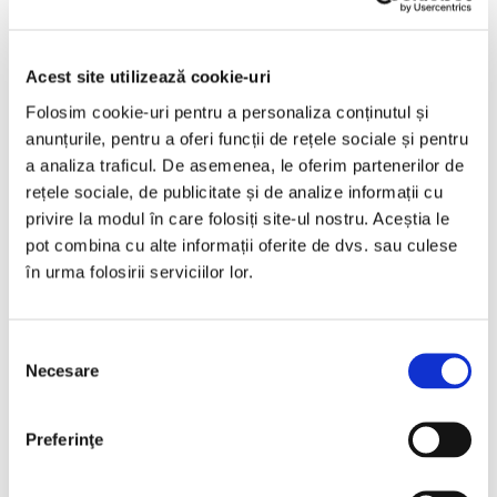
2013
201993 km
Diesel
180 HP
Automata
Acest site utilizează cookie-uri
Bucuresti Militari
Folosim cookie-uri pentru a personaliza conținutul și
anunțurile, pentru a oferi funcții de rețele sociale și pentru
€8.440
a analiza traficul. De asemenea, le oferim partenerilor de
rețele sociale, de publicitate și de analize informații cu
privire la modul în care folosiți site-ul nostru. Aceștia le
pot combina cu alte informații oferite de dvs. sau culese
Programare vizionare
în urma folosirii serviciilor lor.
Vezi detalii
Selecția
Necesare
consimțământului
Preferinţe