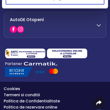
office.afumati@autode.ro
AutoDE Otopeni
0730 063 852
0730 063 851
office.bacau@autode.ro
0754 649 360
Partener
office.premium@autode.ro
Cookies
Termeni si conditii
Politica de Confidentialitate
Politica de rezervare online