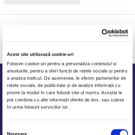
Acest site utilizează cookie-uri
Folosim cookie-uri pentru a personaliza conținutul și
anunțurile, pentru a oferi funcții de rețele sociale și pentru
Program de lucru
a analiza traficul. De asemenea, le oferim partenerilor de
rețele sociale, de publicitate și de analize informații cu
Luni - Vineri: 09:00-18:00
privire la modul în care folosiți site-ul nostru. Aceștia le
Sambata - Duminica: 10:00-14:00
pot combina cu alte informații oferite de dvs. sau culese
în urma folosirii serviciilor lor.
Selecția
AutoDE Odaii
Necesare