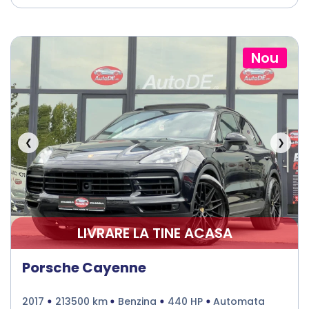
Nou
❮
❯
LIVRARE LA TINE ACASA
Porsche Cayenne
2017
213500 km
Benzina
440 HP
Automata