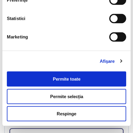
Preferinţe
❮
❯
Statistici
Marketing
Afişare
Skoda Kamiq
Permite toate
2019
197114 km
Diesel
116 HP
Manuala
Bucuresti Afumati
Permite selecția
Respinge
€11.999