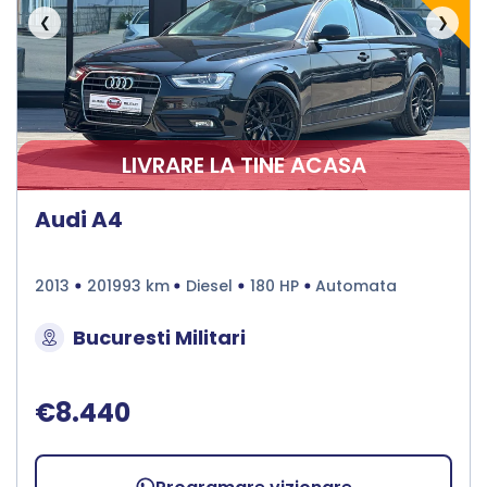
❮
❯
LIVRARE LA TINE ACASA
Audi A4
2013
201993 km
Diesel
180 HP
Automata
Bucuresti Militari
€8.440