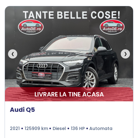
Senzori presiune roti
Frana parcare electrica
Servodirecţie
❮
❯
LIVRARE LA TINE ACASA
Audi Q5
2021
125909 km
Diesel
136 HP
Automata