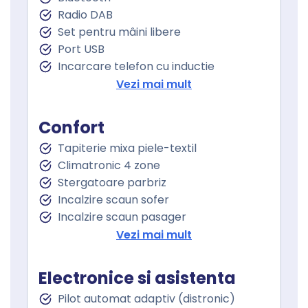
Radio DAB
Set pentru mâini libere
Port USB
Incarcare telefon cu inductie
Sistem de navigare
Vezi mai mult
Touchscreen
Confort
Tapiterie mixa piele-textil
Climatronic 4 zone
Stergatoare parbriz
Incalzire scaun sofer
Incalzire scaun pasager
Scaune sport
Vezi mai mult
Cotiera
Cotiera spate
Electronice si asistenta
Volan de piele
Pilot automat adaptiv (distronic)
Volan cu comenzi