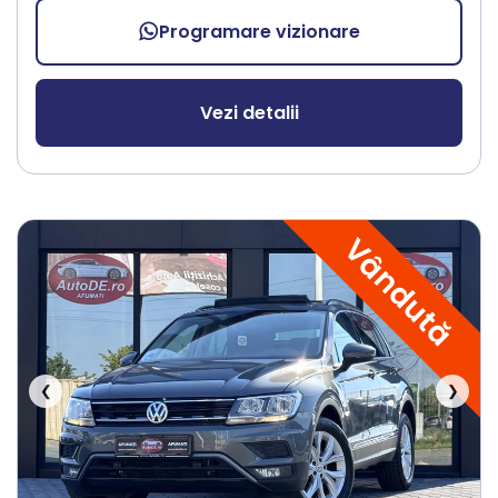
Programare vizionare
Vezi detalii
Vândută
❮
❯