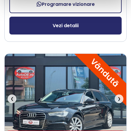
Programare vizionare
Vezi detalii
Vândută
❮
❯