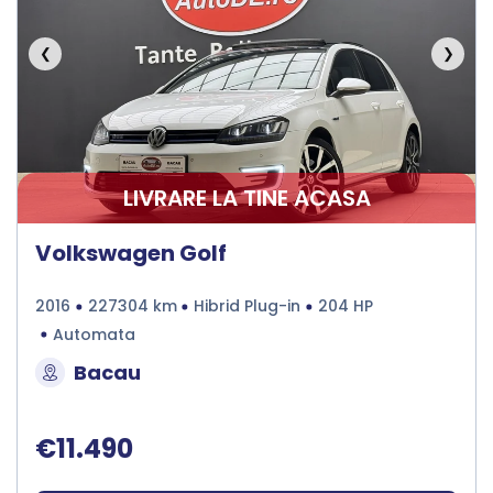
❮
❯
LIVRARE LA TINE ACASA
Volkswagen Golf
2016
227304 km
Hibrid Plug-in
204 HP
Automata
Bacau
€11.490