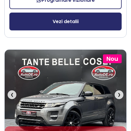
Programare vizionare
Vezi detalii
Nou
❮
❯