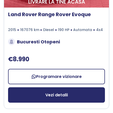
LIVRARE LA TINE ACASA
Land Rover Range Rover Evoque
2015
167076 km
Diesel
190 HP
Automata
4x4
Bucuresti Otopeni
€8.990
Programare vizionare
Vezi detalii