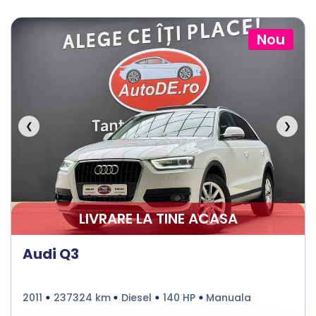
Nou
❮
❯
LIVRARE LA TINE ACASA
Audi Q3
2011
237324 km
Diesel
140 HP
Manuala