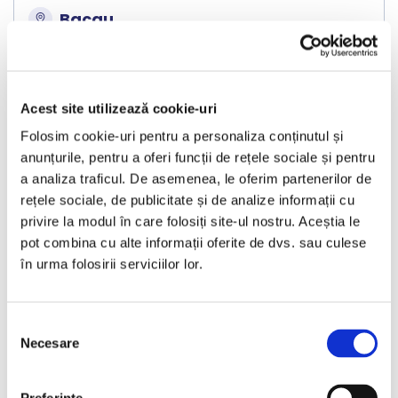
Bacau
€10.490
Acest site utilizează cookie-uri
Folosim cookie-uri pentru a personaliza conținutul și
Programare vizionare
anunțurile, pentru a oferi funcții de rețele sociale și pentru
a analiza traficul. De asemenea, le oferim partenerilor de
rețele sociale, de publicitate și de analize informații cu
Vezi detalii
privire la modul în care folosiți site-ul nostru. Aceștia le
pot combina cu alte informații oferite de dvs. sau culese
în urma folosirii serviciilor lor.
Nou
Selecția
Necesare
consimțământului