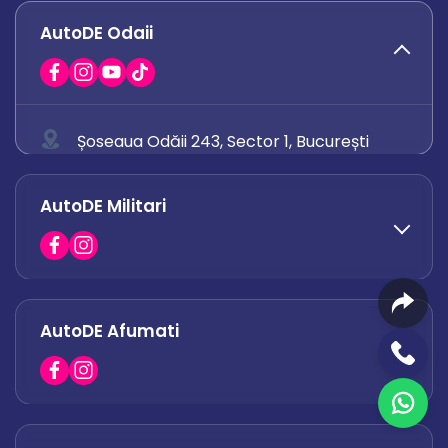
AutoDE Odaii
Șoseaua Odăii 243, Sector 1, București
0758 671 921
AutoDE Militari
0742 444 194
office.odaii@autode.ro
AutoDE Afumati
0758 338 428
office.militari@autode.ro