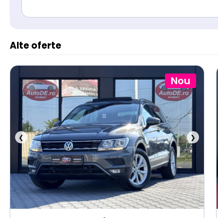
Alte oferte
Nou
❮
❯