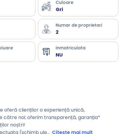
Culoare
Gri
Numar de proprietari
2
oluare
Inmatriculata
NU
oferă clienților o experiență unică,
de către noi; oferim transparență, garanția*
ilor noștri!
fectuata (schimb ule
...
Citeste mai mult