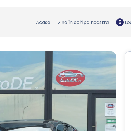
Acasa
Vino în echipa noastră
5
Lo