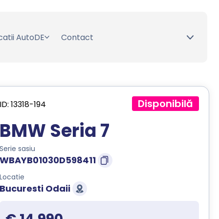
catii AutoDE
Contact
Disponibilă
ID: 13318-194
BMW Seria 7
Serie sasiu
WBAYB01030D598411
Locatie
Bucuresti Odaii