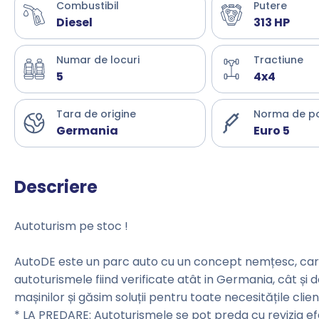
Combustibil
Putere
Diesel
313 HP
Numar de locuri
Tractiune
5
4x4
Tara de origine
Norma de p
Germania
Euro 5
Descriere
Autoturism pe stoc !
AutoDE este un parc auto cu un concept nemțesc, care 
autoturismele fiind verificate atât in Germania, cât și 
mașinilor și găsim soluții pentru toate necesitățile clienț
* LA PREDARE: Autoturismele se pot preda cu revizia e