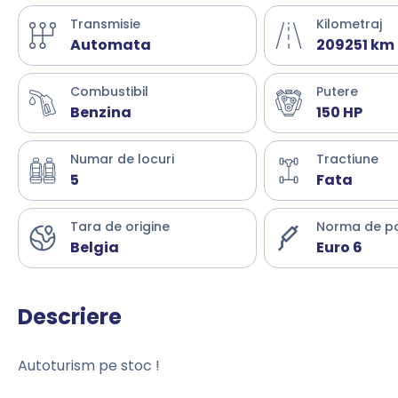
Transmisie
Kilometraj
Automata
209251 km
Combustibil
Putere
Benzina
150 HP
Numar de locuri
Tractiune
5
Fata
Tara de origine
Norma de p
Belgia
Euro 6
Descriere
Autoturism pe stoc !