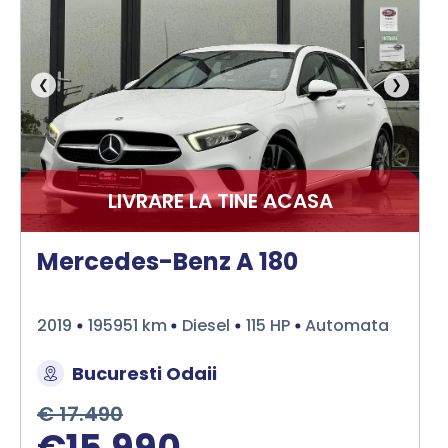
❮
❯
LIVRARE LA TINE ACASA
Mercedes-Benz A 180
2019
195951 km
Diesel
115 HP
Automata
Bucuresti Odaii
€ 17.490