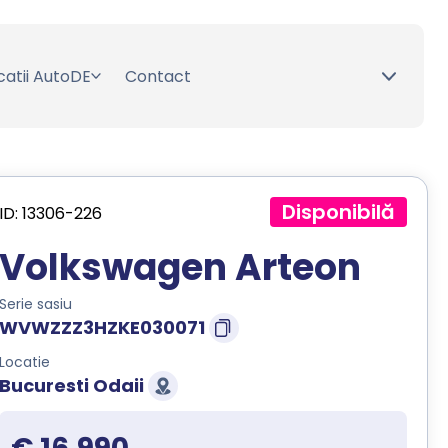
catii AutoDE
Contact
Disponibilă
ID: 13306-226
Volkswagen Arteon
Serie sasiu
WVWZZZ3HZKE030071
Locatie
Bucuresti Odaii