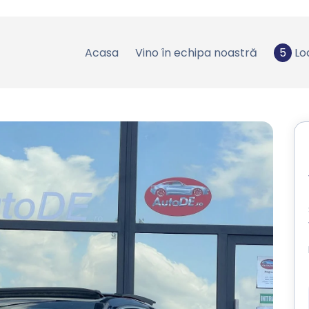
Acasa
Vino în echipa noastră
5
Lo