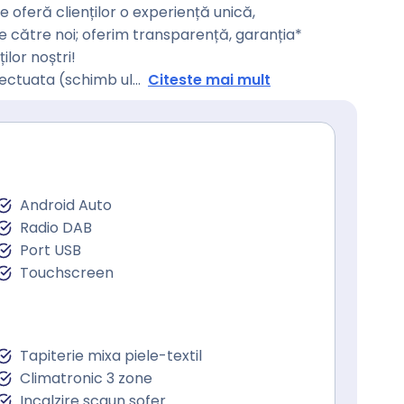
oferă clienților o experiență unică,
de către noi; oferim transparență, garanția*
ilor noștri!
fectuata (schimb ul
...
Citeste mai mult
Android Auto
Radio DAB
Port USB
Touchscreen
Tapiterie mixa piele-textil
Climatronic 3 zone
Incalzire scaun sofer