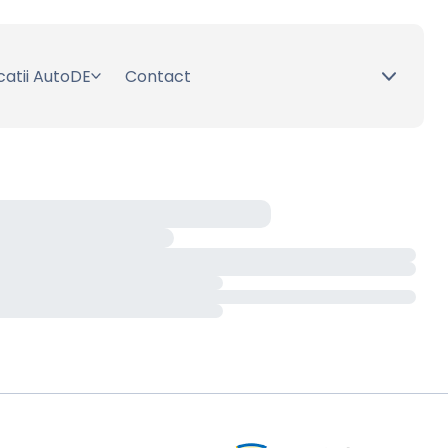
catii AutoDE
Contact