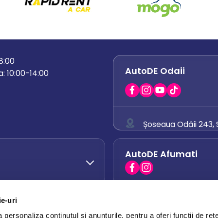
18:00
AutoDE Odaii
: 10:00-14:00
Șoseaua Odăii 243, S
0758 671 921
AutoDE Afumati
0742 444 194
office.odaii@auto
ie-uri
AutoDE Otopeni
0751 628 054
personaliza conținutul și anunțurile, pentru a oferi funcții de rețe