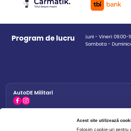
Program de lucru
Luni - Vineri: 09:00-
Sambata - Duminica
AutoDE Militari
Acest site utilizează cook
AutoDE Bacau
0758 338 428
Folosim cookie-uri pentru a 