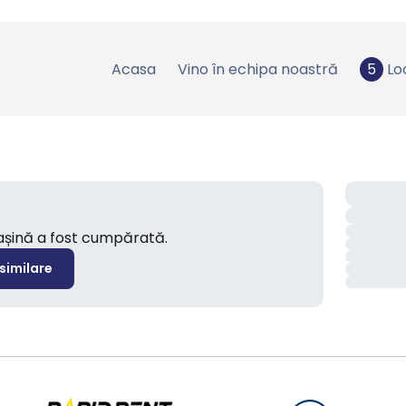
Acasa
Vino în echipa noastră
5
Lo
mașină a fost cumpărată.
 similare