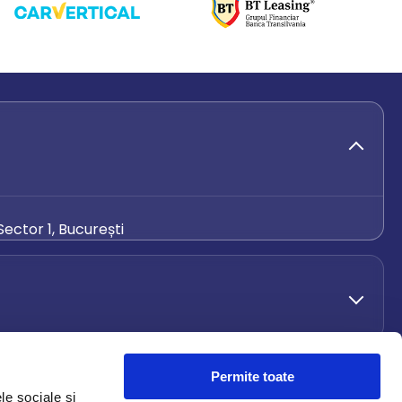
ector 1, București
de.ro
Permite toate
le sociale și