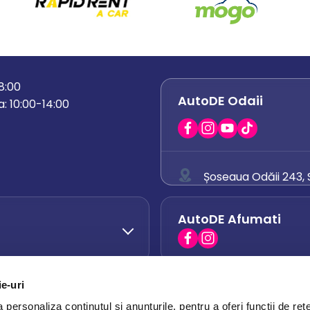
18:00
AutoDE Odaii
: 10:00-14:00
Șoseaua Odăii 243, S
0758 671 921
AutoDE Afumati
0742 444 194
office.odaii@auto
ie-uri
AutoDE Otopeni
0751 628 054
personaliza conținutul și anunțurile, pentru a oferi funcții de rețe