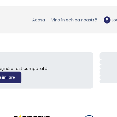
Acasa
Vino în echipa noastră
5
Lo
mașină a fost cumpărată.
 similare