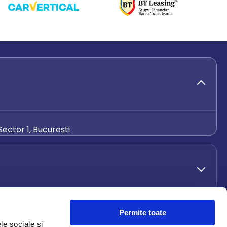
ector 1, București
de.ro
Permite toate
le sociale și