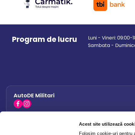
Program de lucru
Luni - Vineri: 09:00-
Sambata - Duminica
AutoDE Militari
Acest site utilizează cook
AutoDE Bacau
0758 338 428
Folosim cookie-uri pentru a 