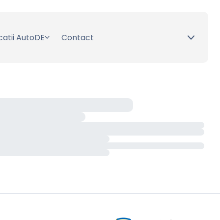
catii AutoDE
Contact