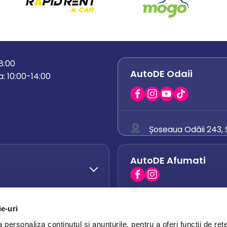
18:00
AutoDE Odaii
: 10:00-14:00
Șoseaua Odăii 243, S
0758 671 921
AutoDE Afumati
0742 444 194
office.odaii@auto
ie-uri
AutoDE Otopeni
0751 628 054
personaliza conținutul și anunțurile, pentru a oferi funcții de rețe