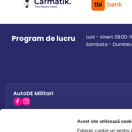
Program de lucru
Luni - Vineri: 09:00-
Sambata - Duminica
AutoDE Militari
Acest site utilizează cook
AutoDE Bacau
0758 338 428
Folosim cookie-uri pentru a 