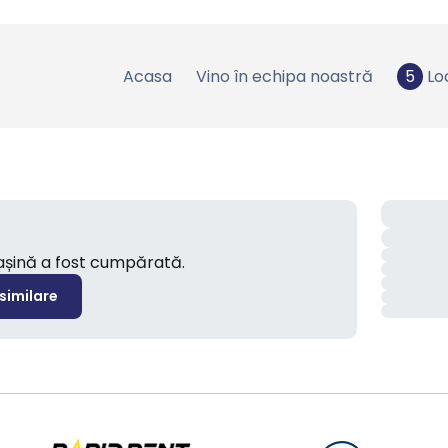
Acasa
Vino în echipa noastră
5
Lo
mașină a fost cumpărată.
 similare