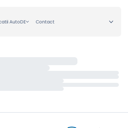
catii AutoDE
Contact