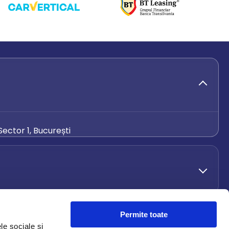
ector 1, București
de.ro
Permite toate
le sociale și