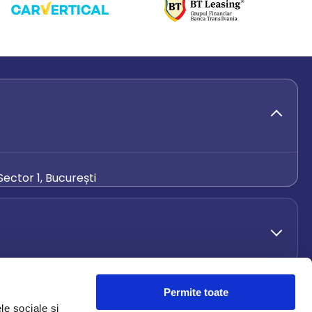
ector 1, București
de.ro
Permite toate
le sociale și