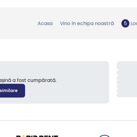
Acasa
Vino în echipa noastră
5
Lo
mașină a fost cumpărată.
 similare