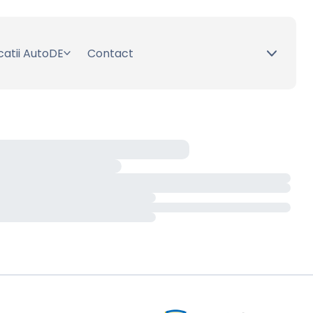
catii AutoDE
Contact