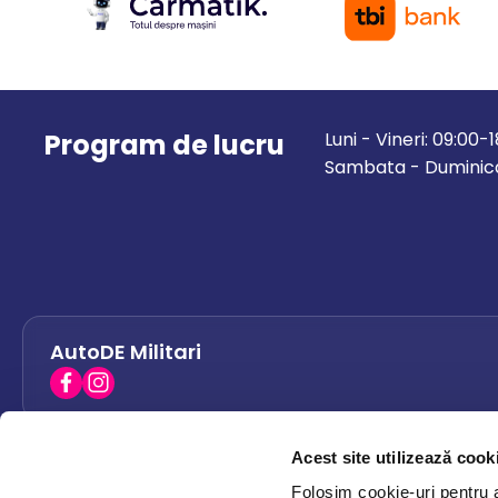
Program de lucru
Luni - Vineri: 09:00-
Sambata - Duminica
AutoDE Militari
Acest site utilizează cook
AutoDE Bacau
0758 338 428
Folosim cookie-uri pentru a 