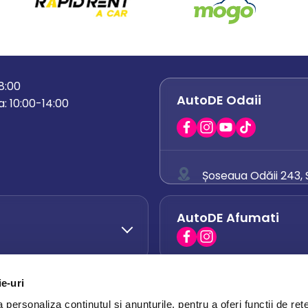
18:00
AutoDE Odaii
: 10:00-14:00
Șoseaua Odăii 243, S
0758 671 921
AutoDE Afumati
0742 444 194
office.odaii@auto
ie-uri
AutoDE Otopeni
0751 628 054
personaliza conținutul și anunțurile, pentru a oferi funcții de rețe