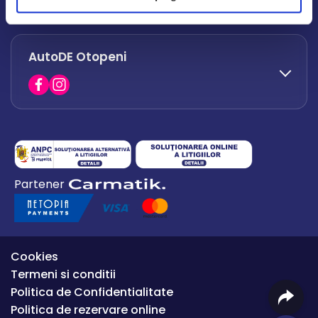
office.afumati@autode.ro
AutoDE Otopeni
0730 063 852
0730 063 851
office.bacau@autode.ro
0754 649 360
Partener
office.premium@autode.ro
Cookies
Termeni si conditii
Politica de Confidentialitate
Politica de rezervare online