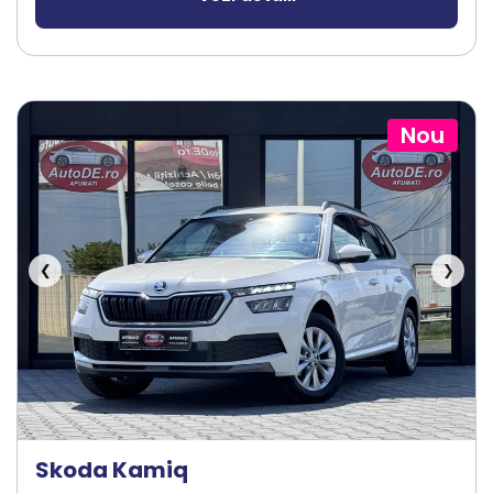
Nou
❮
❯
Skoda Kamiq