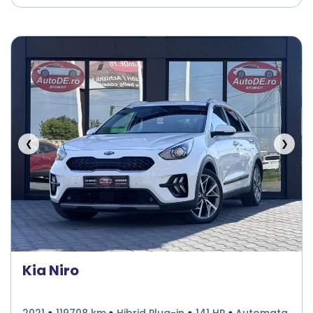
❮
❯
Kia Niro
2021
119708 km
Hibrid Plug-in
141 HP
Automata