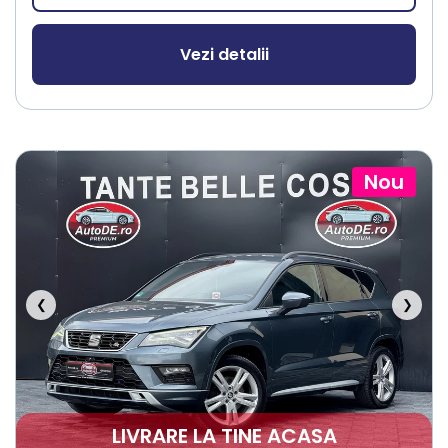
Vezi detalii
Nou
❮
❯
LIVRARE LA TINE ACASA