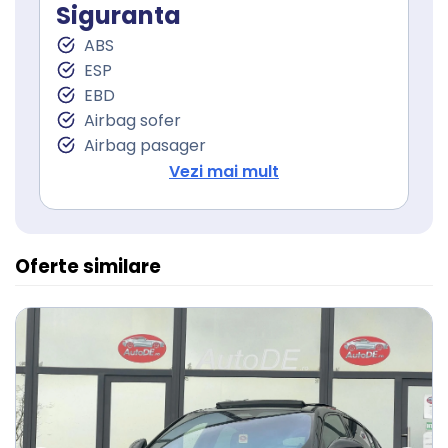
Asistent staionare in rampa
Siguranta
Lumini de zi
ABS
Lumini de zi LED
ESP
Stopuri LED
EBD
Sistem Start Stop
Airbag sofer
Senzori presiune roti
Airbag pasager
Frana parcare electrica
Isofix (puncte de prindere a scaunului
Vezi mai mult
Servodirecţie
pentru copii)
Oferte similare