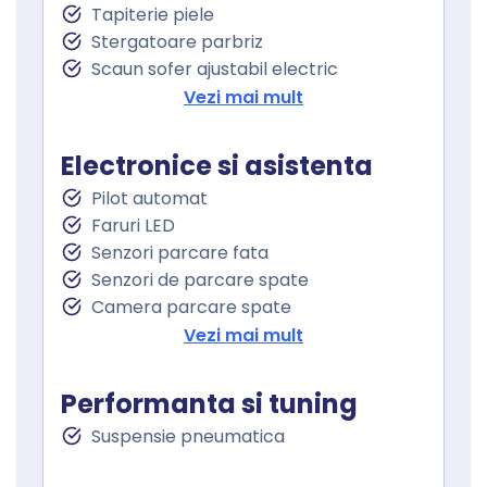
Tapiterie piele
Stergatoare parbriz
Scaun sofer ajustabil electric
Scaun pasager ajustabil electric
Vezi mai mult
Incalzire scaun sofer
Incalzire scaun pasager
Electronice si asistenta
Cotiera
Pilot automat
Cotiera spate
Faruri LED
Volan de piele
Senzori parcare fata
Volan cu comenzi
Senzori de parcare spate
Keyless go
Camera parcare spate
Pornire motor Keyless
Oglindă laterală electrică
Vezi mai mult
Senzor ploaie
Oglinzi retrovizoare incalzite
Geamuri fata electrice
Oglinzi exterioare rabatabile electric
Geamuri spate electrice
Performanta si tuning
Controlul distantei
Geamuri cu tenta
Suspensie pneumatica
Asistenta la franare
Controlul tractiunii