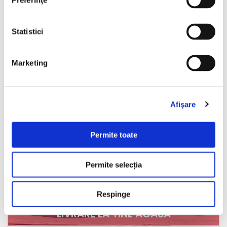
Preferinţe
Vezi detalii
Statistici
Marketing
Nou
Afişare
Permite toate
❮
❯
Permite selecția
Respinge
LIVRARE LA TINE ACASA