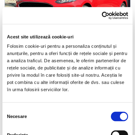
LIVRARE LA TINE ACASA
Acest site utilizează cookie-uri
Ford Fiesta
Folosim cookie-uri pentru a personaliza conținutul și
anunțurile, pentru a oferi funcții de rețele sociale și pentru
2021
136150 km
Diesel
100 HP
Manuala
a analiza traficul. De asemenea, le oferim partenerilor de
rețele sociale, de publicitate și de analize informații cu
Bucuresti Odaii
privire la modul în care folosiți site-ul nostru. Aceștia le
pot combina cu alte informații oferite de dvs. sau culese
în urma folosirii serviciilor lor.
TVA inclus si Deductibil
€6.990
€5.777 Net
Selecția
Necesare
consimțământului
Programare vizionare