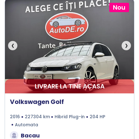
Nou
❮
❯
LIVRARE LA TINE ACASA
Volkswagen Golf
2016
227304 km
Hibrid Plug-in
204 HP
Automata
Bacau