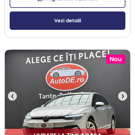
Vezi detalii
Nou
❮
❯