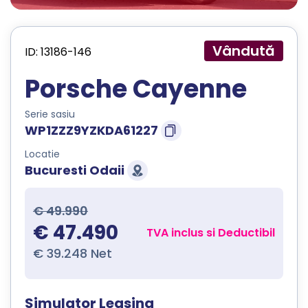
Vândută
ID: 13186-146
Porsche Cayenne
Serie sasiu
WP1ZZZ9YZKDA61227
Locatie
Bucuresti Odaii
€ 49.990
€ 47.490
TVA inclus si Deductibil
€ 39.248 Net
Simulator Leasing