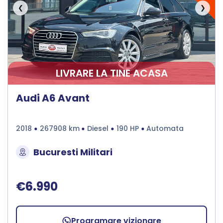
❮
❯
LIVRARE LA TINE ACASA
Audi A6 Avant
2018
267908 km
Diesel
190 HP
Automata
Bucuresti Militari
€6.990
Programare vizionare