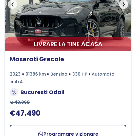
❮
❯
LIVRARE LA TINE ACASA
Maserati Grecale
2023
91386 km
Benzina
330 HP
Automata
4x4
Bucuresti Odaii
€ 49.990
€47.490
Programare vizionare