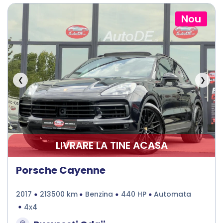
Nou
❮
❯
LIVRARE LA TINE ACASA
Porsche Cayenne
2017
213500 km
Benzina
440 HP
Automata
4x4