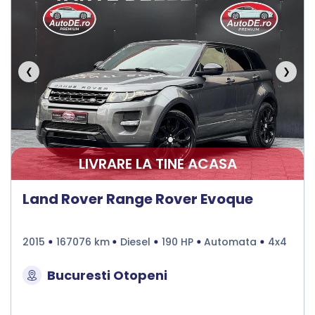
❮
❯
LIVRARE LA TINE ACASA
Land Rover Range Rover Evoque
2015
167076 km
Diesel
190 HP
Automata
4x4
Bucuresti Otopeni